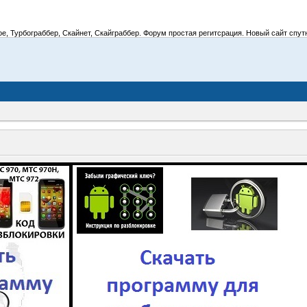
 Турбограббер, Скайнет, Скайграббер. Форум простая регитсрация. Новый сайт спутник