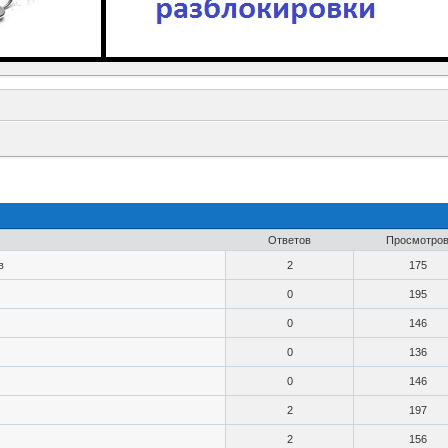
Ответов
Просмотро
в
2
175
0
195
0
146
0
136
0
146
2
197
2
156