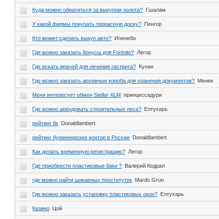
Куда можно обратиться за выкупом золота?
Гшалам
У какой фирмы покупать террасную доску?
Пенгор
Кто может сделать выкуп авто?
Ипенебо
Где можно заказать бонусы для Fortnite?
Легор
Где искать врачей для лечения гастрита?
Кунае
Где можно заказать архивные короба для хранения документов?
Менек
Меня интересует обмен Stellar XLM
принцессадури
Где можно арендовать строительные леса?
Елтухарь
рейтинг бк
Donaldlambert
рейтинг букмекерских контор в России
Donaldlambert
Как делать временную регистрацию?
Легор
Где приобрести пластиковые баки ?
Валерий Кедрал
где можно найти шикарных проституток
Mards Grun
Где можно заказать установку пластиковых окон?
Елтухарь
Казино
Цой