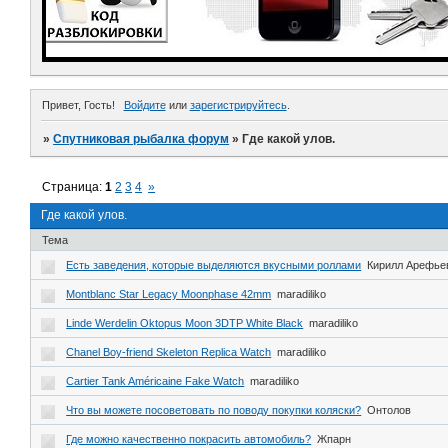
Привет, Гость!
Войдите
или
зарегистрируйтесь
.
»
Спутниковая рыбалка форум
»
Где какой улов.
Страница:
1
2
3
4
»
Где какой улов.
Тема
Есть заведения, которые выделяются вкусными роллами
Кирилл Арефье
Montblanc Star Legacy Moonphase 42mm
maradiliko
Linde Werdelin Oktopus Moon 3DTP White Black
maradiliko
Chanel Boy-friend Skeleton Replica Watch
maradiliko
Cartier Tank Américaine Fake Watch
maradiliko
Что вы можете посоветовать по поводу покупки коляски?
Онтолов
Где можно качественно покрасить автомобиль?
Жпарн