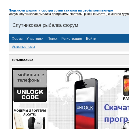
Подключи шаринг и смотри сотни каналов на своём компьютере
Форум спутниковая рыбалка программы, частоты, рыбные места , и многое другое,
Спутниковая рыбалка форум
Форум
Участники
Поиск
Регистрация
Войти
Активные темы
Объявление