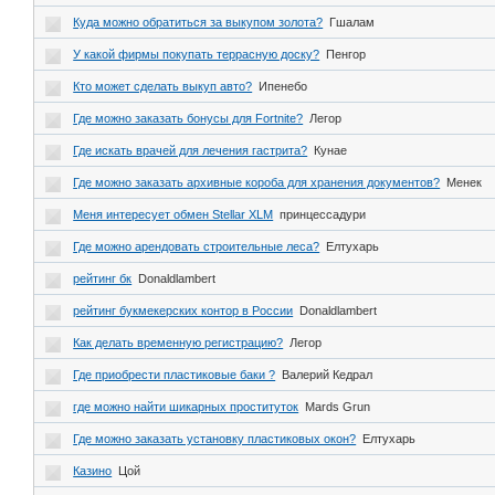
Куда можно обратиться за выкупом золота?
Гшалам
У какой фирмы покупать террасную доску?
Пенгор
Кто может сделать выкуп авто?
Ипенебо
Где можно заказать бонусы для Fortnite?
Легор
Где искать врачей для лечения гастрита?
Кунае
Где можно заказать архивные короба для хранения документов?
Менек
Меня интересует обмен Stellar XLM
принцессадури
Где можно арендовать строительные леса?
Елтухарь
рейтинг бк
Donaldlambert
рейтинг букмекерских контор в России
Donaldlambert
Как делать временную регистрацию?
Легор
Где приобрести пластиковые баки ?
Валерий Кедрал
где можно найти шикарных проституток
Mards Grun
Где можно заказать установку пластиковых окон?
Елтухарь
Казино
Цой