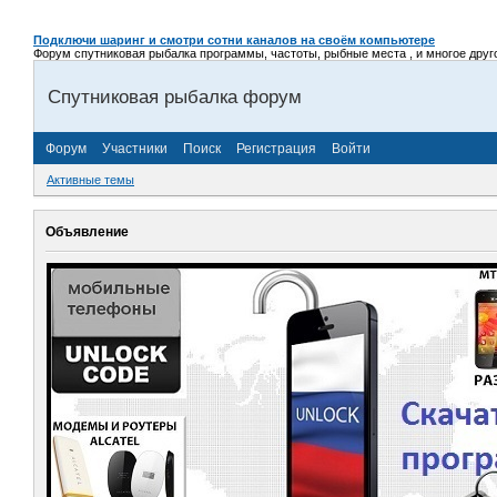
Подключи шаринг и смотри сотни каналов на своём компьютере
Форум спутниковая рыбалка программы, частоты, рыбные места , и многое другое,
Спутниковая рыбалка форум
Форум
Участники
Поиск
Регистрация
Войти
Активные темы
Объявление