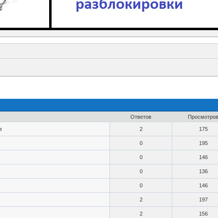
Ответов
Просмотро
в
2
175
0
195
0
146
0
136
0
146
2
197
2
156