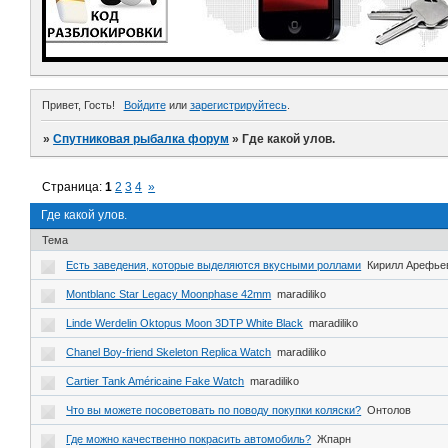
Привет, Гость!
Войдите
или
зарегистрируйтесь
.
»
Спутниковая рыбалка форум
»
Где какой улов.
Страница:
1
2
3
4
»
Где какой улов.
Тема
Есть заведения, которые выделяются вкусными роллами
Кирилл Арефье
Montblanc Star Legacy Moonphase 42mm
maradiliko
Linde Werdelin Oktopus Moon 3DTP White Black
maradiliko
Chanel Boy-friend Skeleton Replica Watch
maradiliko
Cartier Tank Américaine Fake Watch
maradiliko
Что вы можете посоветовать по поводу покупки коляски?
Онтолов
Где можно качественно покрасить автомобиль?
Жпарн