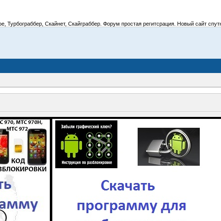
 Турбограббер, Скайнет, Скайграббер. Форум простая регитсрация. Новый сайт спутник