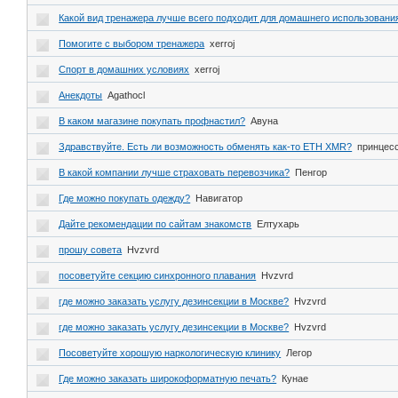
Какой вид тренажера лучше всего подходит для домашнего использовани
Помогите с выбором тренажера
xerroj
Спорт в домашних условиях
xerroj
Анекдоты
Agathocl
В каком магазине покупать профнастил?
Авуна
Здравствуйте. Есть ли возможность обменять как-то ETH XMR?
принцес
В какой компании лучше страховать перевозчика?
Пенгор
Где можно покупать одежду?
Навигатор
Дайте рекомендации по сайтам знакомств
Елтухарь
прошу совета
Hvzvrd
посоветуйте секцию синхронного плавания
Hvzvrd
где можно заказать услугу дезинсекции в Москве?
Hvzvrd
где можно заказать услугу дезинсекции в Москве?
Hvzvrd
Посоветуйте хорошую наркологическую клинику
Легор
Где можно заказать широкоформатную печать?
Кунае