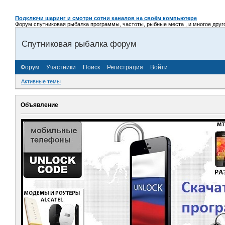
Подключи шаринг и смотри сотни каналов на своём компьютере
Форум спутниковая рыбалка программы, частоты, рыбные места , и многое другое,
Спутниковая рыбалка форум
Форум
Участники
Поиск
Регистрация
Войти
Активные темы
Объявление