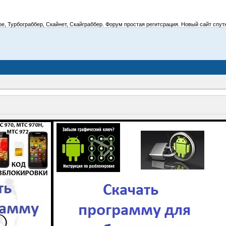
 Турбограббер, Скайнет, Скайграббер. Форум простая регитсрация. Новый сайт спутник