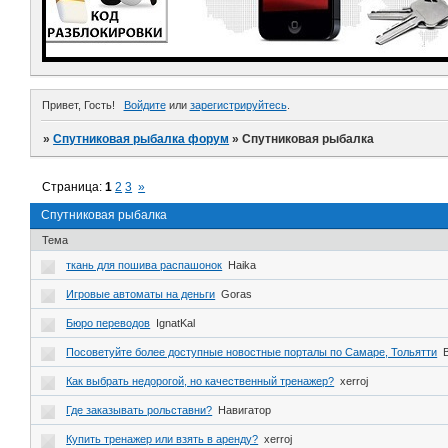
Привет, Гость!
Войдите
или
зарегистрируйтесь
.
»
Спутниковая рыбалка форум
»
Спутниковая рыбалка
Страница:
1
2
3
»
Спутниковая рыбалка
Тема
ткань для пошива распашонок
Haika
Игровые автоматы на деньги
Goras
Бюро переводов
IgnatKal
Посоветуйте более доступные новостные порталы по Самаре, Тольятти
Как выбрать недорогой, но качественный тренажер?
xerroj
Где заказывать рольставни?
Навигатор
Купить тренажер или взять в аренду?
xerroj