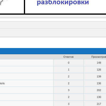
Ответов
Просмотро
0
149
1
126
2
138
Boris
2
136
3
202
2
130
3
217