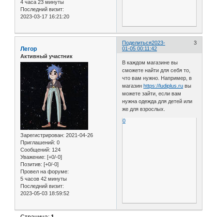
4 часа 23 минуты
Последний визит:
2023-03-17 16:21:20
Поделиться
2023-
3
Легор
01-05 00:11:42
Активный участник
В каждом магазине вы
сможете найти для себя то,
что вам нужно. Например, в
магазин
https://ludiplus.ru
вы
можете зайти, если вам
нужна одежда для детей или
же для взрослых.
0
Зарегистрирован
: 2021-04-26
Приглашений:
0
Сообщений:
124
Уважение:
[+0/-0]
Позитив:
[+0/-0]
Провел на форуме:
5 часов 42 минуты
Последний визит:
2023-05-03 18:59:52