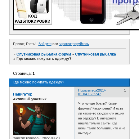
Привет, Гость!
Войдите
или
зарегистрируйтесь
.
»
Спутниковая рыбалка форум
»
Спутниковая рыбалка
»
Где можно покупать одежду?
Страница:
1
Где можно покупать одежду?
Поделиться
2023-
1
Навигатор
01-04 16:35:47
Активный участник
Что лучше брать? Какие
фирмы? Какая цена? И есть
ли какие-то скидки или акции
на одежду? В интернете
нашла только сайты, где
цены такие большие, что и не
выгодно.
Зарегистрирован
: 2022-09-20