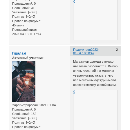
0
Приглашений:
0
Сообщений:
31
Уважение:
[+0/-0]
Позитив:
[+0/-0]
Провел на форуме:
45 минут
Последний визит:
2023-04-13 11:17:14
Поделиться
2023-
2
Гшалам
01-04 18:38:47
Активный участник
Магазинов одежды столько,
что глаза разбегаются. Выбор
очень большой, но можно с
уверенностью сказать, что
все магазины одежды имеют
свою изюминку и свой шарм.
0
Зарегистрирован
: 2021-01-04
Приглашений:
0
Сообщений:
152
Уважение:
[+0/-0]
Позитив:
[+0/-0]
Провел на форуме: