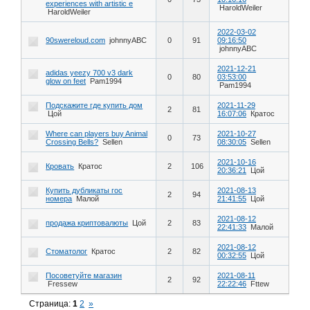
experiences with artistic e
HaroldWeiler
HaroldWeiler
2022-03-02
90swereloud.com
johnnyABC
0
91
09:16:50
johnnyABC
2021-12-21
adidas yeezy 700 v3 dark
0
80
03:53:00
glow on feet
Pam1994
Pam1994
Подскажите где купить дом
2021-11-29
2
81
Цой
16:07:06
Кратос
Where can players buy Animal
2021-10-27
0
73
Crossing Bells?
Sellen
08:30:05
Sellen
2021-10-16
Кровать
Кратос
2
106
20:36:21
Цой
Купить дубликаты гос
2021-08-13
2
94
номера
Малой
21:41:55
Цой
2021-08-12
продажа криптовалюты
Цой
2
83
22:41:33
Малой
2021-08-12
Стоматолог
Кратос
2
82
00:32:55
Цой
Посоветуйте магазин
2021-08-11
2
92
Fressew
22:22:46
Fttew
Страница:
1
2
»