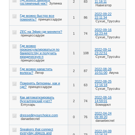
2
83
11:18:11
гостиничный чек?
Зупинка
Навигатор
2022-09-22
Где можно быстро все
1
86
22:11:34
поменять?
принцессадури
Cyxue_Tpycuku
2022-09-16
ZEC на Эфир где меняете?
1
74
16:23:44
принцессадури
Cyxue_Tpycuku
Где можно
проконсультироваться по
2022-09-11
банкротству и получить
1
108
23:22:51
юридическую п
Cyxue_Tpycuku
принцессадури
Где можно нарастить
2022-08-26
2
87
волосы?
Легор
10:51:00
Авуна
2022-08-25
Поменять биткоины, как и
1
63
12:16:18
где?
принцессадури
Cyxue_Tpycuku
Как автоматизировать
2022-08-16
бухгалтерский учет?
2
74
14:59:01
Елтухарь
Бомидокл
2022-04-24
dressedinyourchoice.com
0
76
09:39:20
danaebecnel
danaebecnel
Sneakers that connect
2022-04-09
everyday objects and
0
73
10:16:16