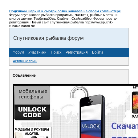
Подключи шаринг и смотри сотни каналов на своём компьютере
Форум спутниковая рыбалка программы, частоты, рыбные места , и
многое другое, Турбограббер, Скайнет, Скайграббер. Форум простая
регитсрация. Новый сайт спутниковая рыбалка http://www.sputnik-
rubalka.narod.ru/
Спутниковая рыбалка форум
Форум
Участники
Поиск
Регистрация
Войти
Активные темы
Объявление