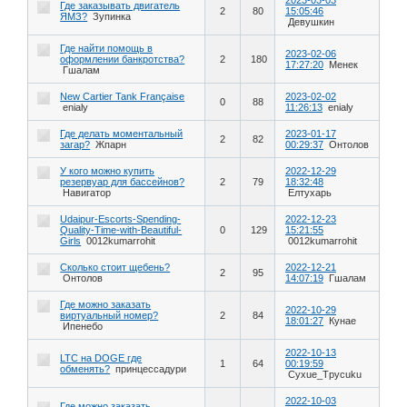
Где заказывать двигатель
2
80
15:05:46
ЯМЗ?
Зупинка
Девушкин
Где найти помощь в
2023-02-06
оформлении банкротства?
2
180
17:27:20
Менек
Гшалам
New Cartier Tank Française
2023-02-02
0
88
enialy
11:26:13
enialy
Где делать моментальный
2023-01-17
2
82
загар?
Жпарн
00:29:37
Онтолов
У кого можно купить
2022-12-29
резервуар для бассейнов?
2
79
18:32:48
Навигатор
Елтухарь
Udaipur-Escorts-Spending-
2022-12-23
Quality-Time-with-Beautiful-
0
129
15:21:55
Girls
0012kumarrohit
0012kumarrohit
Сколько стоит щебень?
2022-12-21
2
95
Онтолов
14:07:19
Гшалам
Где можно заказать
2022-10-29
виртуальный номер?
2
84
18:01:27
Кунае
Ипенебо
2022-10-13
LTC на DOGE где
1
64
00:19:59
обменять?
принцессадури
Cyxue_Tpycuku
2022-10-03
Где можно заказать