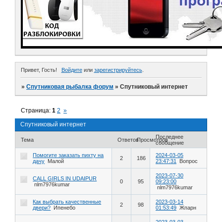
Привет, Гость!
Войдите
или
зарегистрируйтесь
.
»
Спутниковая рыбалка форум
»
Спутниковый интернет
Страница:
1
2
»
Спутниковый интернет
Последнее
Тема
Ответов
Просмотров
сообщение
Помогите заказать пихту на
2024-03-05
2
186
дачу
Малой
23:47:31
Вопрос
2023-07-30
CALL GIRLS IN UDAIPUR
0
95
09:23:00
nlm7976kumar
nlm7976kumar
Как выбрать качественные
2023-03-14
2
98
двери?
Ипенебо
01:53:49
Жпарн
2023-03-03