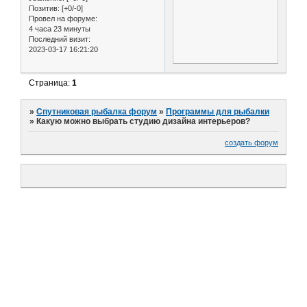
Позитив:
[+0/-0]
Провел на форуме:
4 часа 23 минуты
Последний визит:
2023-03-17 16:21:20
Страница:
1
»
Спутниковая рыбалка форум
»
Программы для рыбалки
»
Какую можно выбрать студию дизайна интерьеров?
создать форум