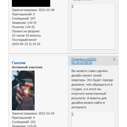
0
Зарегистрирован
: 2021-01-09
Приглашений:
0
Сообщений:
207
Уважение:
[+0/-0]
Позитив:
[+0/-0]
Провел на форуме:
10 часов 43 минуты
Последний визит:
2023-04-13 11:15:15
Поделиться
2023-
2
Гшалам
02-24 22:09:53
Активный участник
Вы можете сами сделать
дизайн-проект своей
квартиры. Это будет гораздо
дешевле, чем обращаться в
студию, и в итоге вы
получите качественный
результат. А макеты для
дизайна можно найти в
интернете.
Зарегистрирован
: 2021-01-04
0
Приглашений:
0
Сообщений:
152
Уважение:
[+0/-0]