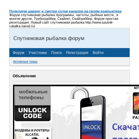
Подключи шаринг и смотри сотни каналов на своём компьютере
Форум спутниковая рыбалка программы, частоты, рыбные места , и
многое другое, Турбограббер, Скайнет, Скайграббер. Форум простая
регитсрация. Новый сайт спутниковая рыбалка http://www.sputnik-
rubalka.narod.ru/
Спутниковая рыбалка форум
Форум
Участники
Поиск
Регистрация
Войти
Активные темы
Объявление