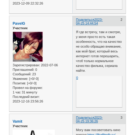
2023-12-09 22:32:26
Поделиться
2023-
2
PavelG
04-25 14:44:54
Участник
Я где встречу, там и смотрю,
у меня просто есть такая
особенность, что на качество
не особо обращаю внимание,
как мой брат, который весь
интернет готов перешарить,
чтоб только нормальное
Зарегистрирован
: 2022-07-06
качество фильма, сериала
Приглашений:
0
найти.
Сообщений:
23
0
Уважение:
[+0/-0]
Позитив:
[+0/-0]
Провел на форуме:
1 час 31 минуту
Последний визит:
2023-12-16 23:56:26
Поделиться
2023-
3
Vamit
04-25 19:36:26
Участник
Могу вам посоветовать кино
портал
https://likefilmdb.ru/
,