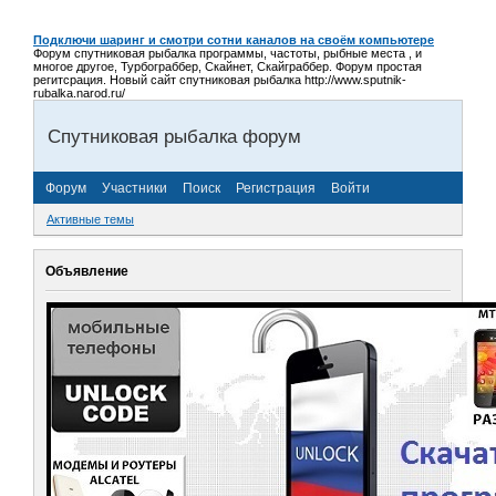
Подключи шаринг и смотри сотни каналов на своём компьютере
Форум спутниковая рыбалка программы, частоты, рыбные места , и
многое другое, Турбограббер, Скайнет, Скайграббер. Форум простая
регитсрация. Новый сайт спутниковая рыбалка http://www.sputnik-
rubalka.narod.ru/
Спутниковая рыбалка форум
Форум
Участники
Поиск
Регистрация
Войти
Активные темы
Объявление