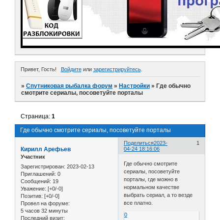
Привет, Гость!
Войдите
или
зарегистрируйтесь
.
»
Спутниковая рыбалка форум
»
Настройки
»
Где обычно
смотрите сериалы, посоветуйте порталы
Страница:
1
Где обычно смотрите сериалы, посоветуйте порталы
Поделиться
2023-
1
Кирилл Арефьев
04-24 18:16:06
Участник
Где обычно смотрите
Зарегистрирован
: 2023-02-13
сериалы, посоветуйте
Приглашений:
0
порталы, где можно в
Сообщений:
19
нормальном качестве
Уважение:
[+0/-0]
выбрать сериал, а то везде
Позитив:
[+0/-0]
все платно.
Провел на форуме:
5 часов 32 минуты
0
Последний визит: