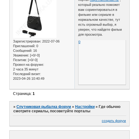
который реально поможет
вам сориентироваться в
фильме или сериале в
нормальном качестве, тут
есть огромный выбор, я
уверен, что найдете фильм
для просмотра.
Зарегистрирован
: 2022-07-06
0
Приглашений:
0
Сообщений:
16
Уважение:
[+0/-0]
Позитив:
[+0/-0]
Провел на форуме:
2 часа 35 минут
Последний визит:
2023-04-26 10:40:49
Страница:
1
»
Спутниковая рыбалка форум
»
Настройки
»
Где обычно
смотрите сериалы, посоветуйте порталы
создать форум