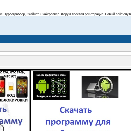
 Турбограббер, Скайнет, Скайграббер. Форум простая регитсрация. Новый сайт спутник