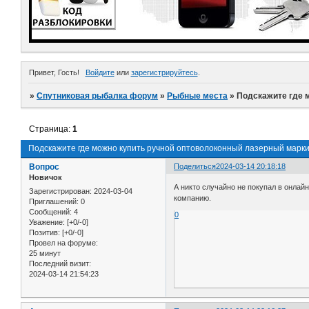
Привет, Гость!
Войдите
или
зарегистрируйтесь
.
»
Спутниковая рыбалка форум
»
Рыбные места
»
Подскажите где 
Страница:
1
Подскажите где можно купить ручной оптоволоконный лазерный марк
Вопрос
Поделиться
2024-03-14 20:18:18
Новичок
А никто случайно не покупал в онлай
Зарегистрирован
: 2024-03-04
компанию.
Приглашений:
0
Сообщений:
4
0
Уважение:
[+0/-0]
Позитив:
[+0/-0]
Провел на форуме:
25 минут
Последний визит:
2024-03-14 21:54:23