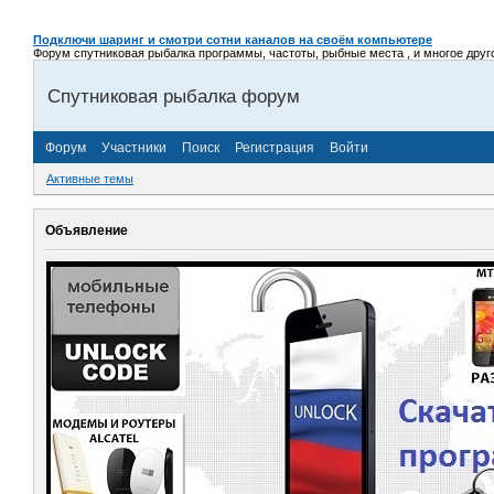
Подключи шаринг и смотри сотни каналов на своём компьютере
Форум спутниковая рыбалка программы, частоты, рыбные места , и многое другое,
Спутниковая рыбалка форум
Форум
Участники
Поиск
Регистрация
Войти
Активные темы
Объявление