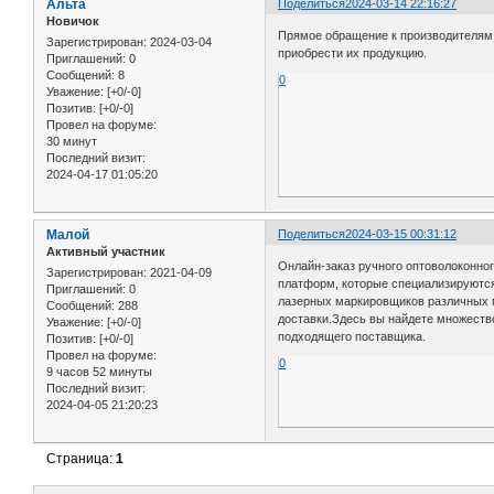
Альта
Поделиться
2024-03-14 22:16:27
Новичок
Прямое обращение к производителям 
Зарегистрирован
: 2024-03-04
приобрести их продукцию.
Приглашений:
0
Сообщений:
8
0
Уважение:
[+0/-0]
Позитив:
[+0/-0]
Провел на форуме:
30 минут
Последний визит:
2024-04-17 01:05:20
Малой
Поделиться
2024-03-15 00:31:12
Активный участник
Онлайн-заказ ручного оптоволоконно
Зарегистрирован
: 2021-04-09
платформ, которые специализируютс
Приглашений:
0
лазерных маркировщиков различных м
Сообщений:
288
доставки.Здесь вы найдете множеств
Уважение:
[+0/-0]
подходящего поставщика.
Позитив:
[+0/-0]
Провел на форуме:
0
9 часов 52 минуты
Последний визит:
2024-04-05 21:20:23
Страница:
1