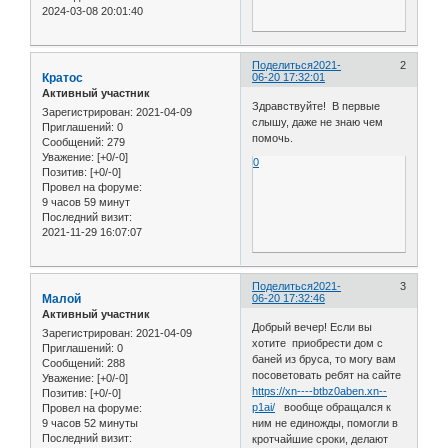
2024-03-08 20:01:40
Поделиться
2021-
2
Кратос
06-20 17:32:01
Активный участник
Здравствуйте! В первые
Зарегистрирован
: 2021-04-09
слышу, даже не знаю чем
Приглашений:
0
помочь.
Сообщений:
279
Уважение:
[+0/-0]
0
Позитив:
[+0/-0]
Провел на форуме:
9 часов 59 минут
Последний визит:
2021-11-29 16:07:07
Поделиться
2021-
3
Малой
06-20 17:32:46
Активный участник
Добрый вечер! Если вы
Зарегистрирован
: 2021-04-09
хотите приобрести дом с
Приглашений:
0
баней из бруса, то могу вам
Сообщений:
288
посоветовать ребят на сайте
Уважение:
[+0/-0]
https://xn----btbz0aben.xn--
Позитив:
[+0/-0]
p1ai/
вообще обращался к
Провел на форуме:
9 часов 52 минуты
ним не единожды, помогли в
Последний визит:
кротчайшие сроки, делают