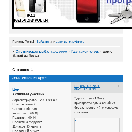
Привет, Гость!
Войдите
или
зарегистрируйтесь
.
»
Спутниковая рыбалка форум
»
Где какой улов.
»
дом с
баней из бруса
Страница:
1
дом с баней из бруса
Поделиться
2021-
1
Цой
06-20 17:31:33
Активный участник
Здравствуйте! Хочу
Зарегистрирован
: 2021-04-09
приобрести дом с баней из
Приглашений:
0
бруса, посоветуйте хорошую
Сообщений:
285
компанию.
Уважение:
[+0/-0]
Позитив:
[+0/-0]
0
Провел на форуме:
11 часов 33 минуты
Последний визит: