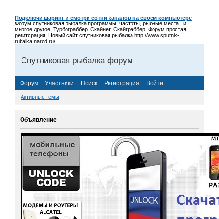
Подключи шаринг и смотри сотни каналов на своём компьютере
Форум спутниковая рыбалка программы, частоты, рыбные места , и
многое другое, Турбограббер, Скайнет, Скайграббер. Форум простая
регитсрация. Новый сайт спутниковая рыбалка http://www.sputnik-
rubalka.narod.ru/
Спутниковая рыбалка форум
Форум
Участники
Поиск
Регистрация
Войти
Активные темы
Объявление