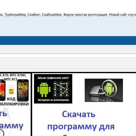
 Турбограббер, Скайнет, Скайграббер. Форум простая регитсрация. Новый сайт спутник