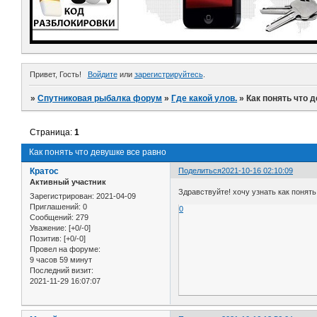
Привет, Гость!
Войдите
или
зарегистрируйтесь
.
»
Спутниковая рыбалка форум
»
Где какой улов.
»
Как понять что 
Страница:
1
Как понять что девушке все равно
Кратос
Поделиться
2021-10-16 02:10:09
Активный участник
Здравствуйте! хочу узнать как понят
Зарегистрирован
: 2021-04-09
Приглашений:
0
0
Сообщений:
279
Уважение:
[+0/-0]
Позитив:
[+0/-0]
Провел на форуме:
9 часов 59 минут
Последний визит:
2021-11-29 16:07:07