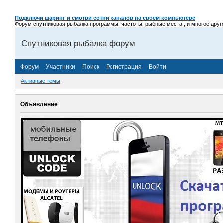
Подключи шаринг и смотри сотни каналов на своём компьютере
Форум спутниковая рыбалка программы, частоты, рыбные места , и многое другое,
Спутниковая рыбалка форум
Форум
Участники
Поиск
Регистрация
Войти
Активные темы
Объявление