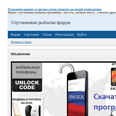
Подключи шаринг и смотри сотни каналов на своём компьютере
Форум спутниковая рыбалка программы, частоты, рыбные места , и многое другое,
Спутниковая рыбалка форум
Форум
Участники
Поиск
Регистрация
Войти
Активные темы
Объявление