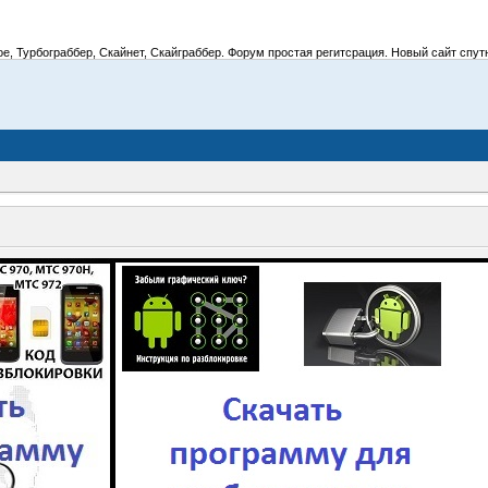
 Турбограббер, Скайнет, Скайграббер. Форум простая регитсрация. Новый сайт спутник