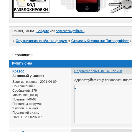
Привет, Гость!
Войдите
или
зарегистрируйтесь
.
»
Спутниковая рыбалка форум
»
Скачать бесплатно Turbograbber
Страница:
1
Купить окна
Кратос
Поделиться
2021-10-16 02:25:08
Активный участник
Здравствуйте! хочу приобрести плас
Зарегистрирован
: 2021-04-09
Приглашений:
0
0
Сообщений:
279
Уважение:
[+0/-0]
Позитив:
[+0/-0]
Провел на форуме:
9 часов 59 минут
Последний визит:
2021-11-29 16:07:07