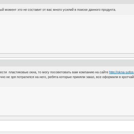
ый момент это не составит от вас много усилий в поиске данного продукта.
рести пластиковые окна, то могу посоветовать вам компанию на сайте
http://okna-sofos
очно не зря потратился на него, ребята которые приняли заказ, все оформили в крот