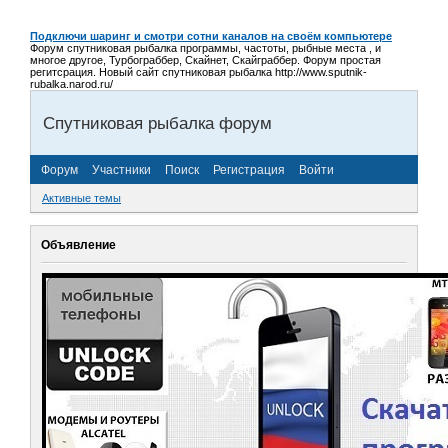
Подключи шаринг и смотри сотни каналов на своём компьютере
Форум спутниковая рыбалка программы, частоты, рыбные места , и
многое другое, Турбограббер, Скайнет, Скайграббер. Форум простая
регитсрация. Новый сайт спутниковая рыбалка http://www.sputnik-
rubalka.narod.ru/
Спутниковая рыбалка форум
Форум
Участники
Поиск
Регистрация
Войти
Активные темы
Объявление