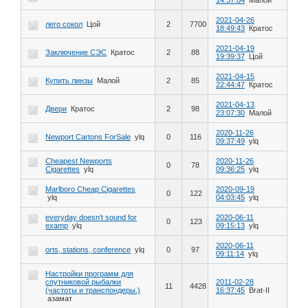
2021-04-26
лего сокол
Цой
2
7700
18:49:43
Кратос
2021-04-19
Заключение СЭС
Кратос
2
88
19:39:37
Цой
2021-04-15
Купить линзы
Малой
2
85
22:44:47
Кратос
2021-04-13
Двери
Кратос
2
98
23:07:30
Малой
2020-11-26
Newport Cartons ForSale
ylq
0
116
09:37:49
ylq
Cheapest Newports
2020-11-26
0
78
Cigarettes
ylq
09:36:25
ylq
Marlboro Cheap Cigarettes
2020-09-19
0
122
ylq
04:03:45
ylq
everyday doesn’t sound for
2020-06-11
0
123
examp
ylq
09:15:13
ylq
2020-06-11
orts, stations, conference
ylq
0
97
09:11:14
ylq
Настройки программ для
спутниковой рыбалки
2011-02-28
11
4428
(частоты и транспондеры.)
16:37:45
Brat-II
азамат