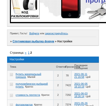
Привет, Гость!
Войдите
или
зарегистрируйтесь
.
»
Спутниковая рыбалка форум
»
Настройки
Страница:
«
1
2
Настройки
Последнее
Тема
Ответов
Просмотров
сообщение
Купить минеральный
2021-06-11
2
78
порошок
Малой
21:16:58
Цой
полукомбинезон рыбацкий
2021-06-05
2
7422
купить
Кратос
16:10:19
Цой
2021-06-03
стоимость пентеста
Кратос
2
7292
18:26:14
Цой
2021-05-26
фоторедактор
Кратос
2
7374
14:57:04
Малой