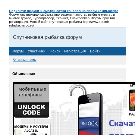
Подключи шаринг и смотри сотни каналов на своём компьютере
Форум спутниковая рыбалка программы, частоты, рыбные места , и
многое другое, Турбограббер, Скайнет, Скайграббер. Форум простая
регитсрация. Новый сайт спутниковая рыбалка http://www.sputnik-
rubalka.narod.ru/
Спутниковая рыбалка форум
Форум
Участники
Поиск
Регистрация
Войти
Активные темы
Объявление