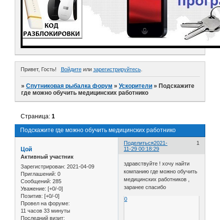
Привет, Гость!
Войдите
или
зарегистрируйтесь
.
»
Спутниковая рыбалка форум
»
Ускорители
»
Подскажите
где можно обучить медицинских работнико
Страница:
1
Подскажите где можно обучить медицинских работнико
Поделиться
2021-
1
Цой
11-29 00:18:29
Активный участник
здравствуйте ! хочу найти
Зарегистрирован
: 2021-04-09
компанию где можно обучить
Приглашений:
0
медицинских работников ,
Сообщений:
285
заранее спасибо
Уважение:
[+0/-0]
Позитив:
[+0/-0]
0
Провел на форуме:
11 часов 33 минуты
Последний визит: