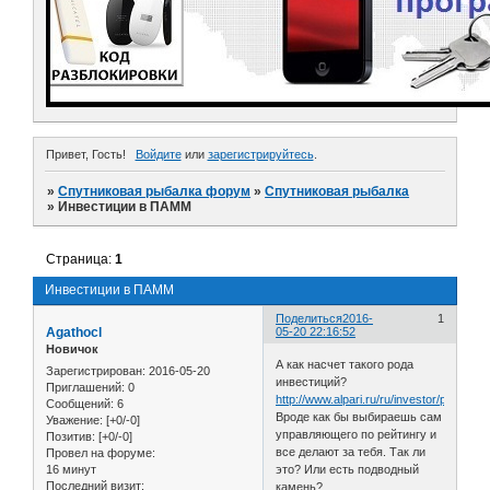
Привет, Гость!
Войдите
или
зарегистрируйтесь
.
»
Спутниковая рыбалка форум
»
Спутниковая рыбалка
»
Инвестиции в ПАММ
Страница:
1
Инвестиции в ПАММ
Поделиться
2016-
1
Agathocl
05-20 22:16:52
Новичок
А как насчет такого рода
Зарегистрирован
: 2016-05-20
инвестиций?
Приглашений:
0
http://www.alpari.ru/ru/investor/pamm/
Сообщений:
6
Вроде как бы выбираешь сам
Уважение:
[+0/-0]
управляющего по рейтингу и
Позитив:
[+0/-0]
все делают за тебя. Так ли
Провел на форуме:
16 минут
это? Или есть подводный
Последний визит:
камень?