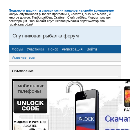
Подключи шаринг и смотри сотни каналов на своём компьютере
Форум спутниковая рыбалка программы, частоты, рыбные места , и
многое другое, Турбограббер, Скайнет, Скайграббер. Форум простая
регитсрация. Новый сайт спутниковая рыбалка http://www.sputnik-
rubalka.narod.ru/
Спутниковая рыбалка форум
Форум
Участники
Поиск
Регистрация
Войти
Активные темы
Объявление