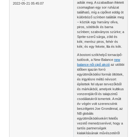
adták meg. A szabadban ihletett
2022-05-21 05:45:07
csomagban egy sor ruházat
található, míg a cipőket eddig öt
különböző színben találták meg
– köztük egy harsány olíva,
piros, sötétkék és barna
színben; szabványos szürke; a
Sprite-szerű sárga, zöld és
kék; merész piros, fehér és
kék; és egy fekete, lila és kék.
A bostoni székhelyű tornacipő-
tudósok, a New Balance
new
balance női cipő akció
az utóbbi
időben igazán forró
együttműködési formát öltöttek,
és irigylésre méltó névsort
építettek fel olyan tervezőkből
és márkákból, amelyek kultikus
vonzerejükről és talajszintű
csodálatukról ismertek. A múlt
év végén volt szerencsénk
beszélgetni Joe Grondinnal, az
NB globális
együttműködésekért felelős
vezető menedzserével, hogy a
tartós partnerségek
kialakításának művészetéről