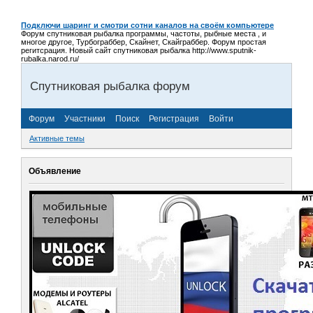
Подключи шаринг и смотри сотни каналов на своём компьютере
Форум спутниковая рыбалка программы, частоты, рыбные места , и
многое другое, Турбограббер, Скайнет, Скайграббер. Форум простая
регитсрация. Новый сайт спутниковая рыбалка http://www.sputnik-
rubalka.narod.ru/
Спутниковая рыбалка форум
Форум
Участники
Поиск
Регистрация
Войти
Активные темы
Объявление