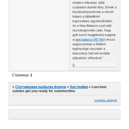
modern stílusban. több
szabadon áramló fény. Ennek a
kezdeményezésnek a részét
képezi a lábbelikkel
kapcsolatos együttműködés,
és a New Balance-szal való
összekapcsolás után, hogy
golf-szerű megjelenést kapjunk
a
new balance 997 férfi
vissza
augusztusban a Malbon
legénysége visszatér a
klasszikus futó két további
pályakész stílusával."
0
Страница:
1
»
Спутниковая рыбалка форум
»
Настройки
»
Luscious
suedes get you ready for summertime
создать форум