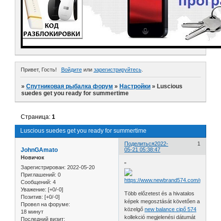
Привет, Гость!
Войдите
или
зарегистрируйтесь
.
»
Спутниковая рыбалка форум
»
Настройки
»
Luscious
suedes get you ready for summertime
Страница:
1
Luscious suedes get you ready for summertime
Поделиться
2022-
1
JohnGAmato
05-21 05:38:47
Новичок
"
Зарегистрирован
: 2022-05-20
Приглашений:
0
Сообщений:
4
Уважение:
[+0/-0]
Több előzetest és a hivatalos
Позитив:
[+0/-0]
képek megosztását követően a
Провел на форуме:
közelgő
new balance cipő 574
18 минут
kollekció megjelenési dátumát
Последний визит: