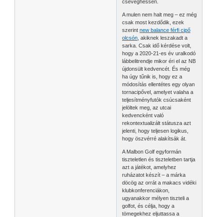
cseveghessen.
A mulen nem halt meg – ez még
csak most kezdődik, ezek
szerint
new balance férfi cipő
olcsón
, akiknek leszakadt a
sarka. Csak idő kérdése volt,
hogy a 2020-21-es év uralkodó
lábbelitrendje mikor éri el az NB
újdonsült kedvencét. És még
ha úgy tűnik is, hogy ez a
módosítás ellentétes egy olyan
tornacipővel, amelyet valaha a
teljesítményfutók csúcsaként
jelöltek meg, az utcai
kedvencként való
rekontextualizált státusza azt
jelenti, hogy teljesen logikus,
hogy öszvérré alakítsák át.
A Malbon Golf egyformán
tiszteletlen és tiszteletben tartja
azt a játékot, amelyhez
ruházatot készít – a márka
döcög az orrát a makacs vidéki
klubkonferenciákon,
ugyanakkor mélyen tiszteli a
golfot, és célja, hogy a
tömegekhez eljuttassa a