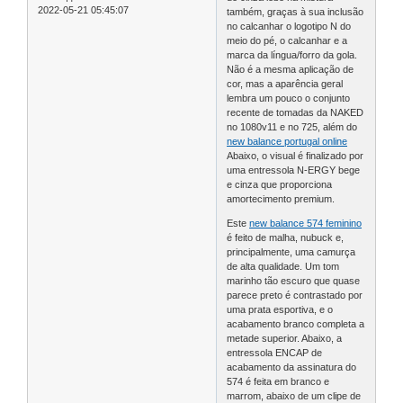
2022-05-21 05:45:07
também, graças à sua inclusão
no calcanhar o logotipo N do
meio do pé, o calcanhar e a
marca da língua/forro da gola.
Não é a mesma aplicação de
cor, mas a aparência geral
lembra um pouco o conjunto
recente de tomadas da NAKED
no 1080v11 e no 725, além do
new balance portugal online
Abaixo, o visual é finalizado por
uma entressola N-ERGY bege
e cinza que proporciona
amortecimento premium.
Este
new balance 574 feminino
é feito de malha, nubuck e,
principalmente, uma camurça
de alta qualidade. Um tom
marinho tão escuro que quase
parece preto é contrastado por
uma prata esportiva, e o
acabamento branco completa a
metade superior. Abaixo, a
entressola ENCAP de
acabamento da assinatura do
574 é feita em branco e
marrom, abaixo de um clipe de