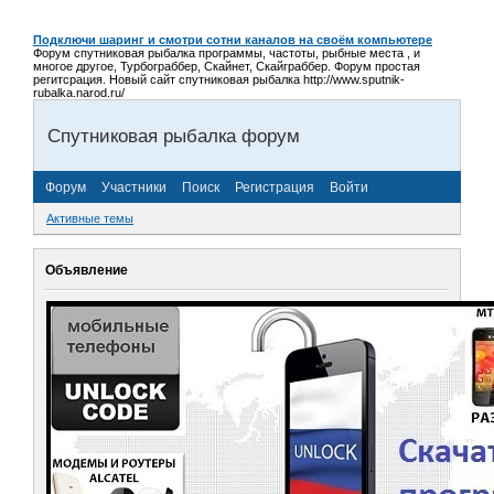
Подключи шаринг и смотри сотни каналов на своём компьютере
Форум спутниковая рыбалка программы, частоты, рыбные места , и
многое другое, Турбограббер, Скайнет, Скайграббер. Форум простая
регитсрация. Новый сайт спутниковая рыбалка http://www.sputnik-
rubalka.narod.ru/
Спутниковая рыбалка форум
Форум
Участники
Поиск
Регистрация
Войти
Активные темы
Объявление