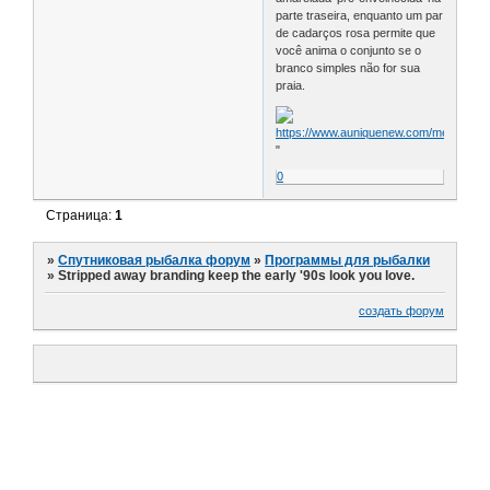
parte traseira, enquanto um par
de cadarços rosa permite que
você anima o conjunto se o
branco simples não for sua
praia.
"
0
Страница:
1
»
Спутниковая рыбалка форум
»
Программы для рыбалки
»
Stripped away branding keep the early '90s look you love.
создать форум