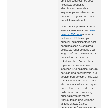
em seus cadarços, ou seja,
miçangas pequenas,
alternâncias de renda e
etiquetas personalizadas de
camurça. Línguas co-branded
completam cada look.
Dada uma espécie de reforma
luxuosa, este escamoso
new
balance 237 preto
apresenta
malha CORDURA na parte
superior, complementada com
sobreposições de camurça
peluda ao redor do base e ao
longo da língua, feito em cinza
para imitar o exterior da
referida cobra. Os detalhes
reptilianos continuam nos
logotipos 'N' e no painel traseiro
perto da gola do tornozelo, que
vestem pele de cobra falsa azul
racer. Os tons de cinza e azul
são compensados ​​com toques
quase fluorescentes de rosa
brilhante na parte superior,
principalmente na marca.
Abaixo, temos uma vibração
vintage graças à parte
amarelada 'pré-envelhecida' na