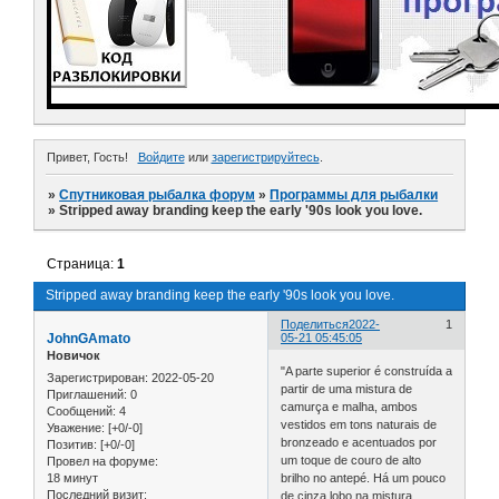
Привет, Гость!
Войдите
или
зарегистрируйтесь
.
»
Спутниковая рыбалка форум
»
Программы для рыбалки
»
Stripped away branding keep the early '90s look you love.
Страница:
1
Stripped away branding keep the early '90s look you love.
Поделиться
2022-
1
JohnGAmato
05-21 05:45:05
Новичок
"A parte superior é construída a
Зарегистрирован
: 2022-05-20
partir de uma mistura de
Приглашений:
0
camurça e malha, ambos
Сообщений:
4
vestidos em tons naturais de
Уважение:
[+0/-0]
bronzeado e acentuados por
Позитив:
[+0/-0]
um toque de couro de alto
Провел на форуме:
18 минут
brilho no antepé. Há um pouco
Последний визит:
de cinza lobo na mistura