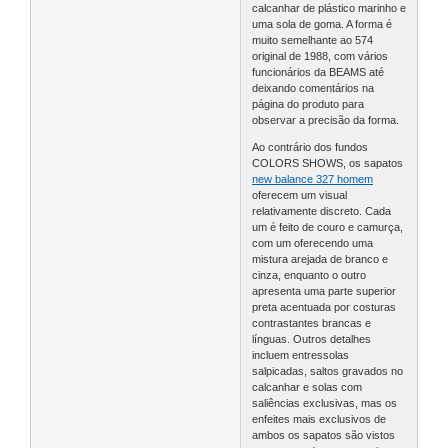
calcanhar de plástico marinho e
uma sola de goma. A forma é
muito semelhante ao 574
original de 1988, com vários
funcionários da BEAMS até
deixando comentários na
página do produto para
observar a precisão da forma.
Ao contrário dos fundos
COLORS SHOWS, os sapatos
new balance 327 homem
oferecem um visual
relativamente discreto. Cada
um é feito de couro e camurça,
com um oferecendo uma
mistura arejada de branco e
cinza, enquanto o outro
apresenta uma parte superior
preta acentuada por costuras
contrastantes brancas e
línguas. Outros detalhes
incluem entressolas
salpicadas, saltos gravados no
calcanhar e solas com
saliências exclusivas, mas os
enfeites mais exclusivos de
ambos os sapatos são vistos