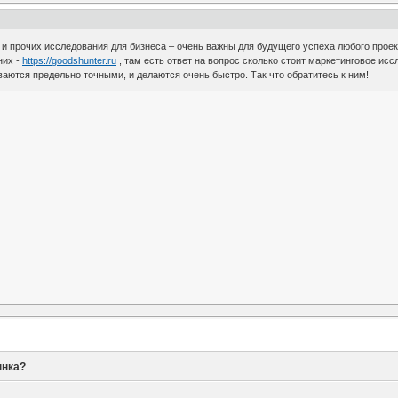
 и прочих исследования для бизнеса – очень важны для будущего успеха любого прое
них -
https://goodshunter.ru
, там есть ответ на вопрос сколько стоит маркетинговое ис
ваются предельно точными, и делаются очень быстро. Так что обратитесь к ним!
ынка?