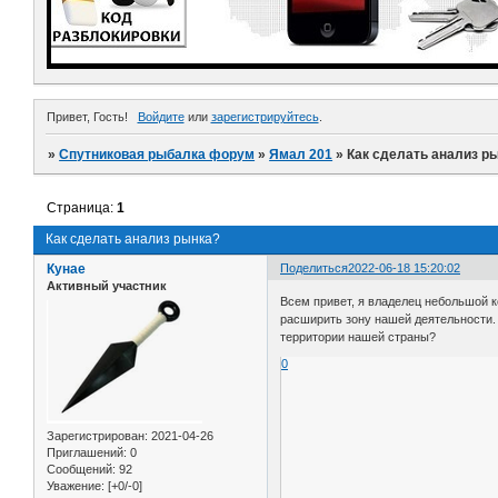
Привет, Гость!
Войдите
или
зарегистрируйтесь
.
»
Спутниковая рыбалка форум
»
Ямал 201
»
Как сделать анализ р
Страница:
1
Как сделать анализ рынка?
Кунае
Поделиться
2022-06-18 15:20:02
Активный участник
Всем привет, я владелец небольшой 
расширить зону нашей деятельности. 
территории нашей страны?
0
Зарегистрирован
: 2021-04-26
Приглашений:
0
Сообщений:
92
Уважение:
[+0/-0]