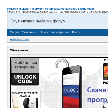
Подключи шаринг и смотри сотни каналов на своём компьютере
Форум спутниковая рыбалка программы, частоты, рыбные места , и многое другое,
Спутниковая рыбалка форум
Форум
Участники
Поиск
Регистрация
Войти
Активные темы
Объявление