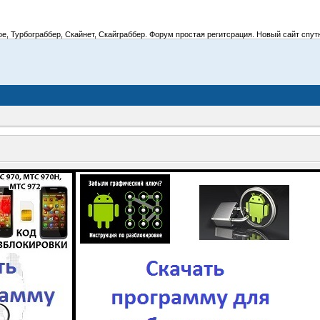
 Турбограббер, Скайнет, Скайграббер. Форум простая регитсрация. Новый сайт спутник