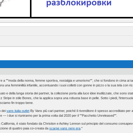
e a ""moda della nonna, femme sportiva, nostalgia e umorismo"", che si fondono in cima ai tant
a una femminilità infantile, accentuando i suoi colletti con gonne in pizzo o la sua tela con rica
o e della lunga storia dei partner, la collezione porta alla luce idee inutilizzate, che sono st
z Stripe in stile Bones, che la applica sopra una robusta base in pelle. Sotto i piedi, l'inters
sciamo fin troppo bene.
o dei
vans italia outlet
By Vans più cari partner, poiché il rivenditore è spesso accreditato per a
 — i due si riuniranno per la prima volta dal 2020 per il ""Pacchetto Unreleased"".
California, è stato fondato da Christion e Ashley Lennon sul principio del consumo consapev
ezione di quattro paia co-creata da
scarpe vans nere era
."