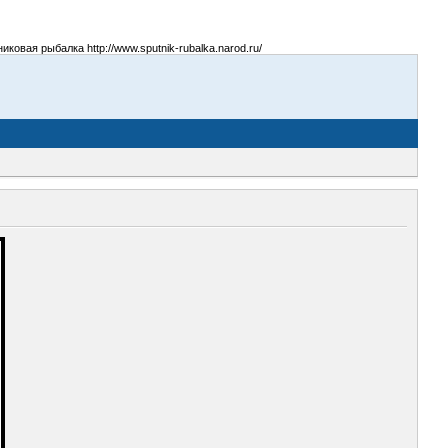
овая рыбалка http://www.sputnik-rubalka.narod.ru/