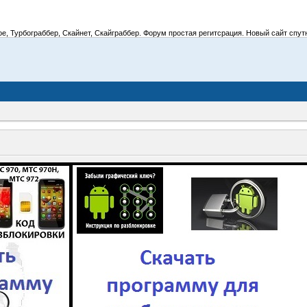
 Турбограббер, Скайнет, Скайграббер. Форум простая регитсрация. Новый сайт спутник