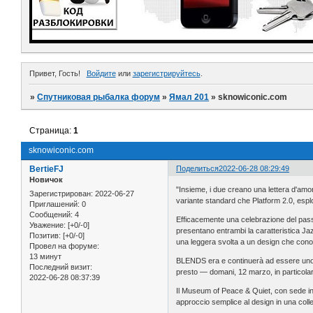
Привет, Гость!
Войдите
или
зарегистрируйтесь
.
»
Спутниковая рыбалка форум
»
Ямал 201
»
sknowiconic.com
Страница:
1
sknowiconic.com
BertieFJ
Поделиться
2022-06-28 08:29:49
Новичок
"Insieme, i due creano una lettera d'amor
Зарегистрирован
: 2022-06-27
variante standard che Platform 2.0, esplor
Приглашений:
0
Сообщений:
4
Efficacemente una celebrazione del passat
Уважение:
[+0/-0]
presentano entrambi la caratteristica Jaz
Позитив:
[+0/-0]
una leggera svolta a un design che cono
Провел на форуме:
13 минут
BLENDS era e continuerà ad essere un
Последний визит:
presto — domani, 12 marzo, in particolare
2022-06-28 08:37:39
Il Museum of Peace & Quiet, con sede in 
approccio semplice al design in una coll