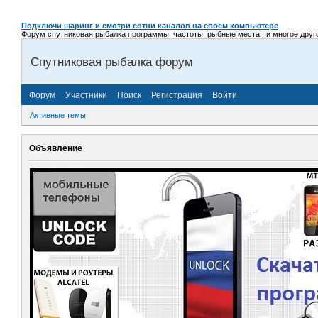
Подключи шаринг и смотри сотни каналов на своём компьютере
Форум спутниковая рыбалка программы, частоты, рыбные места , и многое другое,
Спутниковая рыбалка форум
Форум
Участники
Поиск
Регистрация
Войти
Активные темы
Объявление