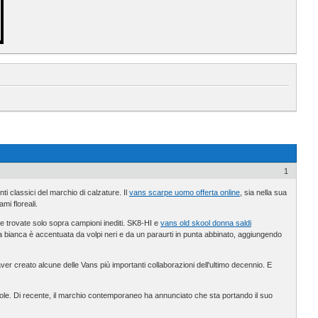
1
i classici del marchio di calzature. Il
vans scarpe uomo offerta online
, sia nella sua
mi floreali.
ate trovate solo sopra campioni inediti. SK8-HI e
vans old skool donna saldi
uola bianca è accentuata da volpi neri e da un paraurti in punta abbinato, aggiungendo
ver creato alcune delle Vans più importanti collaborazioni dell'ultimo decennio. E
ole. Di recente, il marchio contemporaneo ha annunciato che sta portando il suo