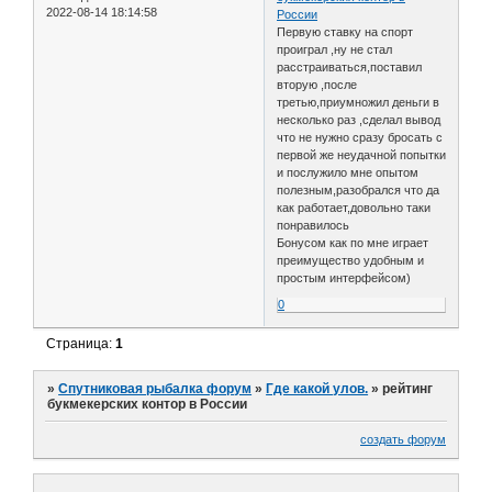
2022-08-14 18:14:58
России
Первую ставку на спорт
проиграл ,ну не стал
расстраиваться,поставил
вторую ,после
третью,приумножил деньги в
несколько раз ,сделал вывод
что не нужно сразу бросать с
первой же неудачной попытки
и послужило мне опытом
полезным,разобрался что да
как работает,довольно таки
понравилось
Бонусом как по мне играет
преимущество удобным и
простым интерфейсом)
0
Страница:
1
»
Спутниковая рыбалка форум
»
Где какой улов.
»
рейтинг
букмекерских контор в России
создать форум