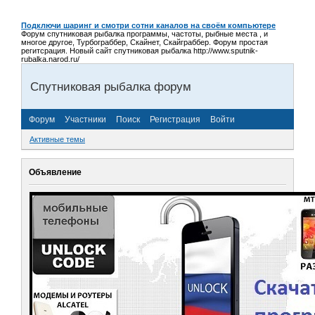
Подключи шаринг и смотри сотни каналов на своём компьютере
Форум спутниковая рыбалка программы, частоты, рыбные места , и
многое другое, Турбограббер, Скайнет, Скайграббер. Форум простая
регитсрация. Новый сайт спутниковая рыбалка http://www.sputnik-
rubalka.narod.ru/
Спутниковая рыбалка форум
Форум
Участники
Поиск
Регистрация
Войти
Активные темы
Объявление