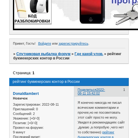
Привет, Гость!
Войдите
или
зарегистрируйтесь
.
»
Спутниковая рыбалка форум
»
Где какой улов.
»
рейтинг
букмекерских контор в России
Страница:
1
рейтинг букмекерских контор в России
Поделиться
2022-
1
Donaldlambert
08-11 15:42:02
Новичок
Я конечно никогда не писал
Зарегистрирован
: 2022-08-11
всяческие комментарии и
Приглашений:
0
прочее,но не посоветовать
Сообщений:
2
этот сайт просто не могу.
Уважение:
[+0/-0]
Увидел в рекомендациях сайт
Позитив:
[+0/-0]
,думаю ,а попробую ,чего нет
Провел на форуме:
9 минут
то собственно)
рейтинг
Последний визит:
букмекерских контор в