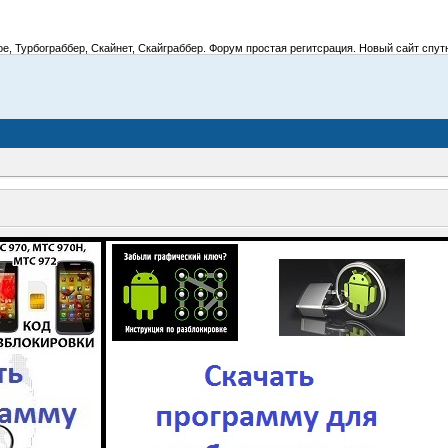
 Турбограббер, Скайнет, Скайграббер. Форум простая регитсрация. Новый сайт спутник