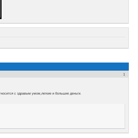
1
тносится с здравым умом,легкие и большие деньги.