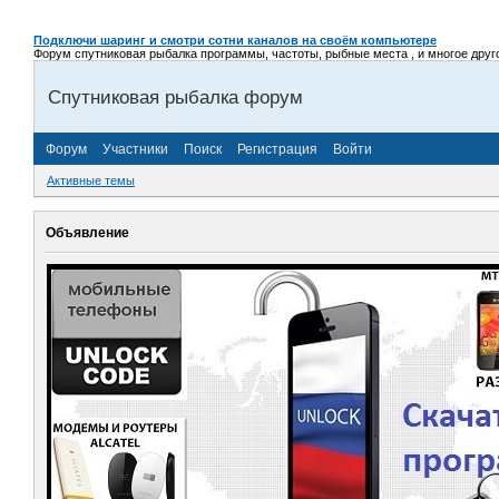
Подключи шаринг и смотри сотни каналов на своём компьютере
Форум спутниковая рыбалка программы, частоты, рыбные места , и многое другое,
Спутниковая рыбалка форум
Форум
Участники
Поиск
Регистрация
Войти
Активные темы
Объявление