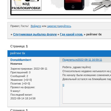
Привет, Гость!
Войдите
или
зарегистрируйтесь
.
»
Спутниковая рыбалка форум
»
Где какой улов.
»
рейтинг бк
Страница:
1
рейтинг бк
Donaldlambert
Поделиться
2022-08-11 16:59:11
Новичок
Ребята ,здравствуйте)
Зарегистрирован
: 2022-08-11
Относительно недавно натыкался на 
Приглашений:
0
По началу были излишние сомнения,но
Сообщений:
2
Довольный остался на ближайшие пару
Уважение:
[+0/-0]
Позитив:
[+0/-0]
0
Провел на форуме:
9 минут
Последний визит:
2022-08-14 18:14:58
Страница:
1