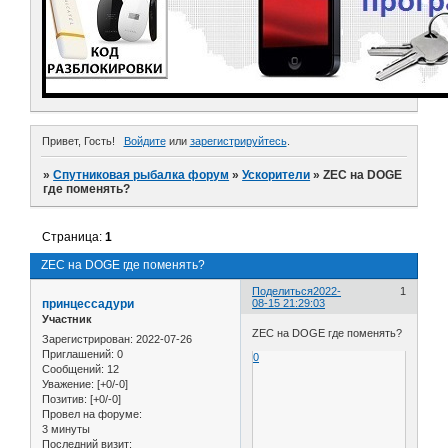
Привет, Гость!
Войдите
или
зарегистрируйтесь
.
»
Спутниковая рыбалка форум
»
Ускорители
»
ZEC на DOGE
где поменять?
Страница:
1
ZEC на DOGE где поменять?
Поделиться
2022-
1
принцессадури
08-15 21:29:03
Участник
ZEC на DOGE где поменять?
Зарегистрирован
: 2022-07-26
Приглашений:
0
0
Сообщений:
12
Уважение:
[+0/-0]
Позитив:
[+0/-0]
Провел на форуме:
3 минуты
Последний визит: