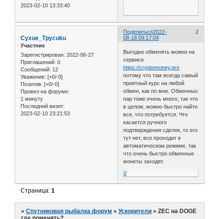
2023-02-10 13:33:40
Поделиться
2022-
2
Cyxue_Tpycuku
08-18 09:17:04
Участник
Выгодно обменять можно на
Зарегистрирован
: 2022-06-27
сервисе
Приглашений:
0
https://cryptomoney.pro
Сообщений:
12
потому что там всегда самый
Уважение:
[+0/-0]
приятный курс на любой
Позитив:
[+0/-0]
обмен, как по мне. Обменных
Провел на форуме:
1 минуту
пар тоже очень много, так что
Последний визит:
в целом, можно быстро найти
2023-02-10 23:21:53
все, что потребуется. Что
касается ручного
подтверждения сделок, то его
тут нет, все проходит в
автоматическом режиме, так
что очень быстро обменные
монеты заходят.
0
Страница:
1
»
Спутниковая рыбалка форум
»
Ускорители
»
ZEC на DOGE
где поменять?