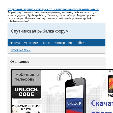
Подключи шаринг и смотри сотни каналов на своём компьютере
Форум спутниковая рыбалка программы, частоты, рыбные места , и
многое другое, Турбограббер, Скайнет, Скайграббер. Форум простая
регитсрация. Новый сайт спутниковая рыбалка http://www.sputnik-
rubalka.narod.ru/
Спутниковая рыбалка форум
Форум
Участники
Поиск
Регистрация
Войти
Активные темы
Объявление