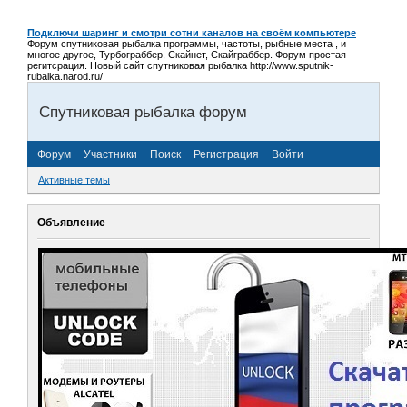
Подключи шаринг и смотри сотни каналов на своём компьютере
Форум спутниковая рыбалка программы, частоты, рыбные места , и
многое другое, Турбограббер, Скайнет, Скайграббер. Форум простая
регитсрация. Новый сайт спутниковая рыбалка http://www.sputnik-
rubalka.narod.ru/
Спутниковая рыбалка форум
Форум
Участники
Поиск
Регистрация
Войти
Активные темы
Объявление