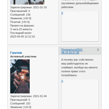
грузовиках дальнобойщиками
работаем.
Зарегистрирован
: 2021-02-16
Приглашений:
0
0
Сообщений:
136
Уважение:
[+0/-0]
Позитив:
[+0/-0]
Провел на форуме:
3 часа 22 минуты
Последний визит:
2023-04-05 12:12:16
Поделиться
2022-
2
Гшалам
08-24 20:27:38
Активный участник
А почему вас собственно
ваш работодатель не
снабжает, вообще вы имеете
полное право этого
потребовать
0
Зарегистрирован
: 2021-01-04
Приглашений:
0
Сообщений:
152
Уважение:
[+0/-0]