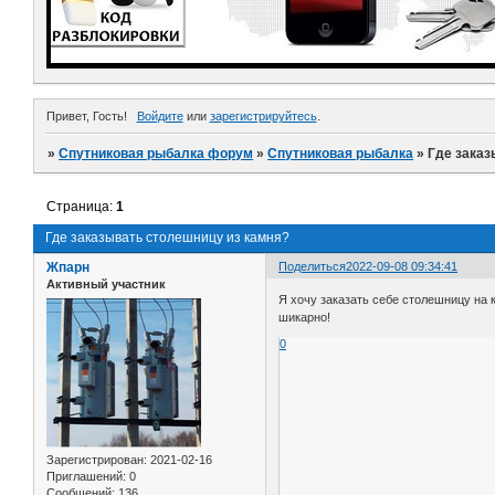
Привет, Гость!
Войдите
или
зарегистрируйтесь
.
»
Спутниковая рыбалка форум
»
Спутниковая рыбалка
»
Где заказ
Страница:
1
Где заказывать столешницу из камня?
Жпарн
Поделиться
2022-09-08 09:34:41
Активный участник
Я хочу заказать себе столешницу на к
шикарно!
0
Зарегистрирован
: 2021-02-16
Приглашений:
0
Сообщений:
136