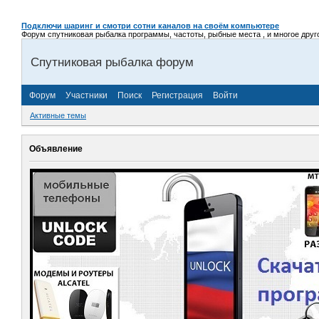
Подключи шаринг и смотри сотни каналов на своём компьютере
Форум спутниковая рыбалка программы, частоты, рыбные места , и многое другое,
Спутниковая рыбалка форум
Форум
Участники
Поиск
Регистрация
Войти
Активные темы
Объявление