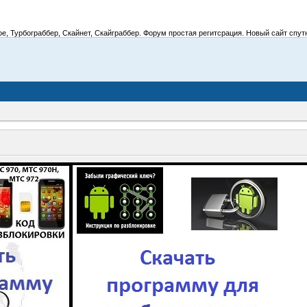
 Турбограббер, Скайнет, Скайграббер. Форум простая регитсрация. Новый сайт спутник