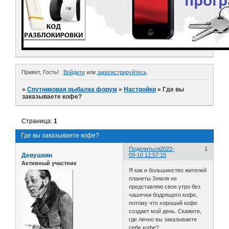
Привет, Гость!
Войдите
или
зарегистрируйтесь
.
»
Спутниковая рыбалка форум
»
Настройки
»
Где вы
заказываете кофе?
Страница:
1
Где вы заказываете кофе?
Поделиться
2022-
1
Девушкин
09-10 12:57:15
Активный участник
Я как и большинство жителей
планеты Земля не
представляю свое утро без
чашечки бодрящего кофе,
потому что хороший кофе
создает мой день. Скажите,
где лично вы заказываете
себе кофе?