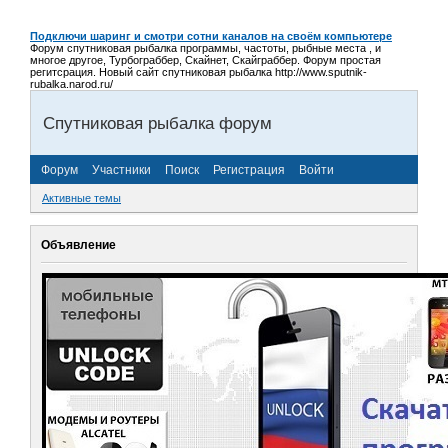
Подключи шаринг и смотри сотни каналов на своём компьютере
Форум спутниковая рыбалка программы, частоты, рыбные места , и
многое другое, Турбограббер, Скайнет, Скайграббер. Форум простая
регитсрация. Новый сайт спутниковая рыбалка http://www.sputnik-
rubalka.narod.ru/
Спутниковая рыбалка форум
Форум
Участники
Поиск
Регистрация
Войти
Активные темы
Объявление