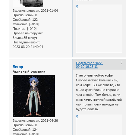
0
Зарегистрирован
: 2021-01-04
Приглашений:
0
Сообщений:
122
Уважение:
[+0/-0]
Позитив:
[+0/-0]
Провел на форуме:
3 часа 35 минут
Последний визит:
2023-03-20 21:40:04
Поделиться
2022-
2
Легор
09-10 16:28:11
Активный участник
Я не очень люблю кофе.
Скорее люблю больше чай,
чем кофе. Вы же знаете, что
в чае даже больше кофеина,
чем в кофе. Тем более, если
пить качественный китайский
чай, то вы почти никогда не
будете болеть.
0
Зарегистрирован
: 2021-04-26
Приглашений:
0
Сообщений:
124
Уважение:
[+0/-0]