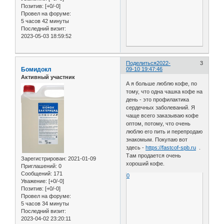
Позитив:
[+0/-0]
Провел на форуме:
5 часов 42 минуты
Последний визит:
2023-05-03 18:59:52
Поделиться
2022-
3
Бомидокл
09-10 19:47:46
Активный участник
А я больше люблю кофе, по
тому, что одна чашка кофе на
день - это профилактика
сердечных заболеваний. Я
чаще всего заказываю кофе
оптом, потому, что очень
люблю его пить и перепродаю
знакомым. Покупаю вот
здесь -
https://fastcof-spb.ru
.
Там продается очень
Зарегистрирован
: 2021-01-09
хороший кофе.
Приглашений:
0
Сообщений:
171
0
Уважение:
[+0/-0]
Позитив:
[+0/-0]
Провел на форуме:
5 часов 34 минуты
Последний визит:
2023-04-02 23:20:11