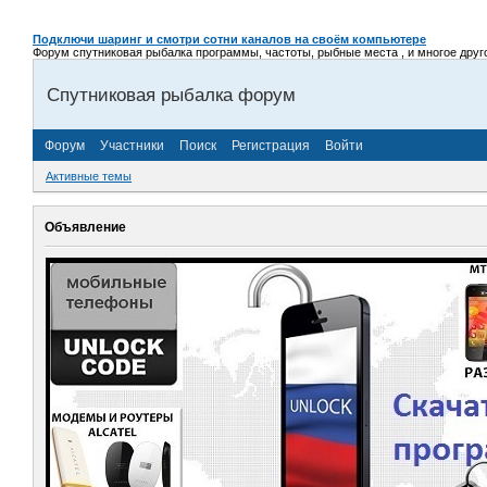
Подключи шаринг и смотри сотни каналов на своём компьютере
Форум спутниковая рыбалка программы, частоты, рыбные места , и многое другое,
Спутниковая рыбалка форум
Форум
Участники
Поиск
Регистрация
Войти
Активные темы
Объявление