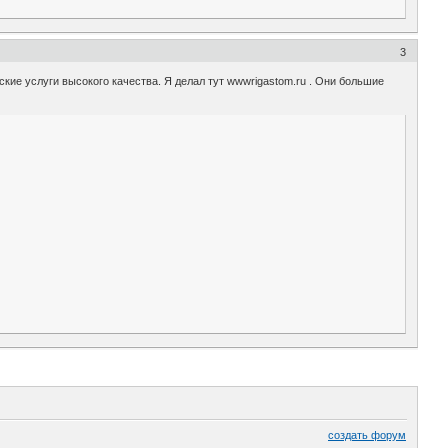
3
ские услуги высокого качества. Я делал тут wwwrigastom.ru . Они большие
создать форум