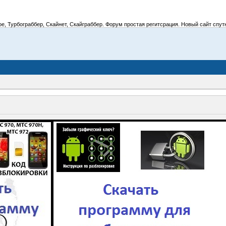
 Турбограббер, Скайнет, Скайграббер. Форум простая регитсрация. Новый сайт спутник