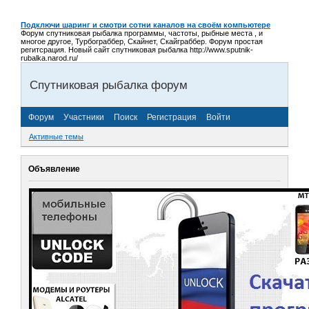
Подключи шаринг и смотри сотни каналов на своём компьютере
Форум спутниковая рыбалка программы, частоты, рыбные места , и
многое другое, Турбограббер, Скайнет, Скайграббер. Форум простая
регитсрация. Новый сайт спутниковая рыбалка http://www.sputnik-
rubalka.narod.ru/
Спутниковая рыбалка форум
Форум
Участники
Поиск
Регистрация
Войти
Активные темы
Объявление