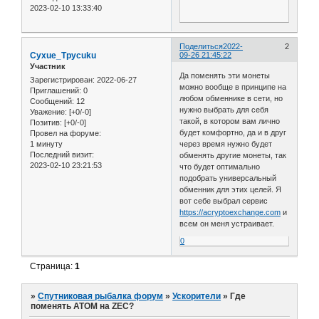
2023-02-10 13:33:40
Поделиться
2022-
2
Cyxue_Tpycuku
09-26 21:45:22
Участник
Да поменять эти монеты
Зарегистрирован
: 2022-06-27
можно вообще в принципе на
Приглашений:
0
любом обменнике в сети, но
Сообщений:
12
нужно выбрать для себя
Уважение:
[+0/-0]
такой, в котором вам лично
Позитив:
[+0/-0]
будет комфортно, да и в друг
Провел на форуме:
1 минуту
через время нужно будет
Последний визит:
обменять другие монеты, так
2023-02-10 23:21:53
что будет оптимально
подобрать универсальный
обменник для этих целей. Я
вот себе выбрал сервис
https://acryptoexchange.com
и
всем он меня устраивает.
0
Страница:
1
»
Спутниковая рыбалка форум
»
Ускорители
»
Где
поменять ATOM на ZEC?