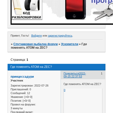
Привет, Гость!
Войдите
или
зарегистрируйтесь
.
»
Спутниковая рыбалка форум
»
Ускорители
»
Где
поменять ATOM на ZEC?
Страница:
1
Где поменять ATOM на ZEC?
Поделиться
2022-
1
принцессадури
09-25 22:37:53
Участник
Где поменять ATOM на ZEC?
Зарегистрирован
: 2022-07-26
Приглашений:
0
0
Сообщений:
12
Уважение:
[+0/-0]
Позитив:
[+0/-0]
Провел на форуме:
3 минуты
Последний визит: