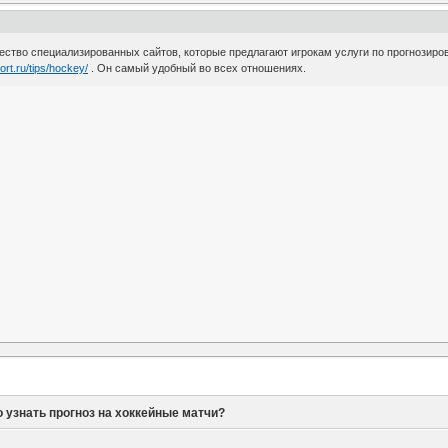
ство специализированных сайтов, которые предлагают игрокам услуги по прогнозиров
ort.ru/tips/hockey/
. Он самый удобный во всех отношениях.
 узнать прогноз на хоккейные матчи?