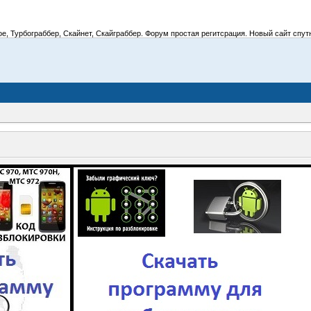
 Турбограббер, Скайнет, Скайграббер. Форум простая регитсрация. Новый сайт спутник