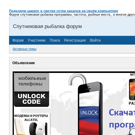
Подключи шаринг и смотри сотни каналов на своём компьютере
Форум спутниковая рыбалка программы, частоты, рыбные места , и многое другое,
Спутниковая рыбалка форум
Форум
Участники
Поиск
Регистрация
Войти
Активные темы
Объявление