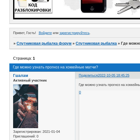
Привет, Гость!
Войдите
или
зарегистрируйтесь
.
»
Спутниковая рыбалка форум
»
Спутниковая рыбалка
»
Где можно
Страница:
1
Где можно узнать прогноз на хоккейные матчи?
Гшалам
Поделиться
2022-10-05 18:45:25
Активный участник
Где можно узнать прогноз на хоккейн
0
Зарегистрирован
: 2021-01-04
Приглашений:
0