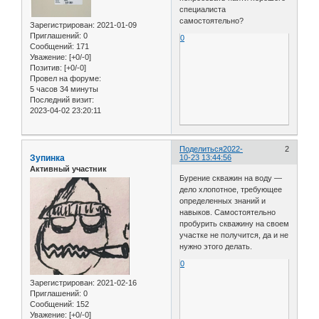
специалиста
самостоятельно?
Зарегистрирован
: 2021-01-09
Приглашений:
0
0
Сообщений:
171
Уважение:
[+0/-0]
Позитив:
[+0/-0]
Провел на форуме:
5 часов 34 минуты
Последний визит:
2023-04-02 23:20:11
Поделиться
2022-
2
Зупинка
10-23 13:44:56
Активный участник
Бурение скважин на воду —
дело хлопотное, требующее
определенных знаний и
навыков. Самостоятельно
пробурить скважину на своем
участке не получится, да и не
нужно этого делать.
0
Зарегистрирован
: 2021-02-16
Приглашений:
0
Сообщений:
152
Уважение:
[+0/-0]