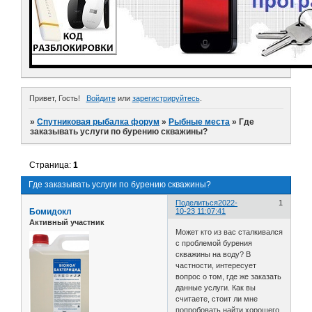
Привет, Гость!
Войдите
или
зарегистрируйтесь
.
»
Спутниковая рыбалка форум
»
Рыбные места
»
Где
заказывать услуги по бурению скважины?
Страница:
1
Где заказывать услуги по бурению скважины?
Поделиться
2022-
1
Бомидокл
10-23 11:07:41
Активный участник
Может кто из вас сталкивался
с проблемой бурения
скважины на воду? В
частности, интересует
вопрос о том, где же заказать
данные услуги. Как вы
считаете, стоит ли мне
попробовать найти хорошего