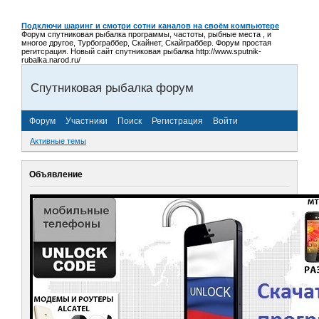
Подключи шаринг и смотри сотни каналов на своём компьютере
Форум спутниковая рыбалка программы, частоты, рыбные места , и
многое другое, Турбограббер, Скайнет, Скайграббер. Форум простая
регитсрация. Новый сайт спутниковая рыбалка http://www.sputnik-
rubalka.narod.ru/
Спутниковая рыбалка форум
Форум
Участники
Поиск
Регистрация
Войти
Активные темы
Объявление