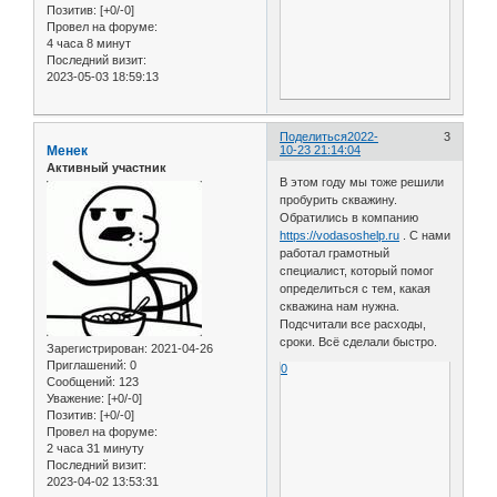
Позитив:
[+0/-0]
Провел на форуме:
4 часа 8 минут
Последний визит:
2023-05-03 18:59:13
Поделиться
2022-
3
Менек
10-23 21:14:04
Активный участник
В этом году мы тоже решили
пробурить скважину.
Обратились в компанию
https://vodasoshelp.ru
. С нами
работал грамотный
специалист, который помог
определиться с тем, какая
скважина нам нужна.
Подсчитали все расходы,
сроки. Всё сделали быстро.
Зарегистрирован
: 2021-04-26
Приглашений:
0
0
Сообщений:
123
Уважение:
[+0/-0]
Позитив:
[+0/-0]
Провел на форуме:
2 часа 31 минуту
Последний визит:
2023-04-02 13:53:31