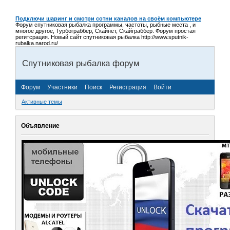
Подключи шаринг и смотри сотни каналов на своём компьютере
Форум спутниковая рыбалка программы, частоты, рыбные места , и
многое другое, Турбограббер, Скайнет, Скайграббер. Форум простая
регитсрация. Новый сайт спутниковая рыбалка http://www.sputnik-
rubalka.narod.ru/
Спутниковая рыбалка форум
Форум
Участники
Поиск
Регистрация
Войти
Активные темы
Объявление