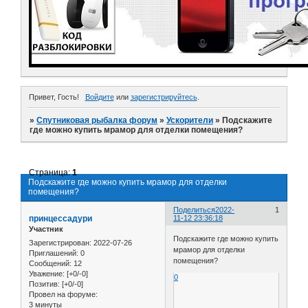
Привет, Гость!
Войдите
или
зарегистрируйтесь
.
»
Спутниковая рыбалка форум
»
Ускорители
»
Подскажите
где можно купить мрамор для отделки помещения?
Страница:
1
Подскажите где можно купить мрамор для отделки
помещения?
Поделиться
2022-
1
принцессадури
11-12 23:36:18
Участник
Подскажите где можно купить
Зарегистрирован
: 2022-07-26
мрамор для отделки
Приглашений:
0
помещения?
Сообщений:
12
Уважение:
[+0/-0]
0
Позитив:
[+0/-0]
Провел на форуме:
3 минуты