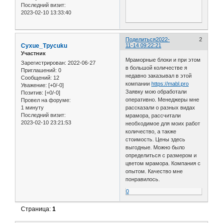
Последний визит:
2023-02-10 13:33:40
Поделиться
2022-
2
Cyxue_Tpycuku
11-14 09:22:21
Участник
Мраморные блоки и при этом
Зарегистрирован
: 2022-06-27
в большой количестве я
Приглашений:
0
недавно заказывал в этой
Сообщений:
12
компании
https://mabl.pro
Уважение:
[+0/-0]
Заявку мою обработали
Позитив:
[+0/-0]
оперативно. Менеджеры мне
Провел на форуме:
1 минуту
рассказали о разных видах
Последний визит:
мрамора, рассчитали
2023-02-10 23:21:53
необходимое для моих работ
количество, а также
стоимость. Цены здесь
выгодные. Можно было
определиться с размером и
цветом мрамора. Компания с
опытом. Качество мне
понравилось.
0
Страница:
1