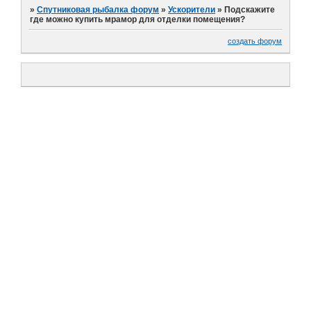
»
Спутниковая рыбалка форум
»
Ускорители
»
Подскажите
где можно купить мрамор для отделки помещения?
создать форум