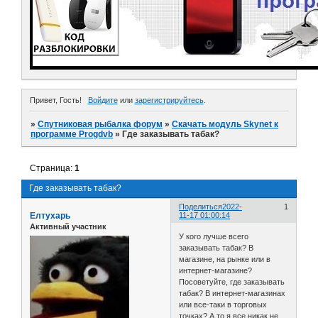
Привет, Гость!
Войдите
или
зарегистрируйтесь
.
»
Спутниковая рыбалка форум
»
Скачать модуль Skynet к
программе Progdvb
»
Где заказывать табак?
Страница:
1
Где заказывать табак?
Поделиться
2022-
1
Елтухарь
11-17 01:00:14
Активный участник
У кого лучше всего
заказывать табак? В
магазине, на рынке или в
интернет-магазине?
Посоветуйте, где заказывать
табак? В интернет-магазинах
или все-таки в торговых
точках? А то я все никак не