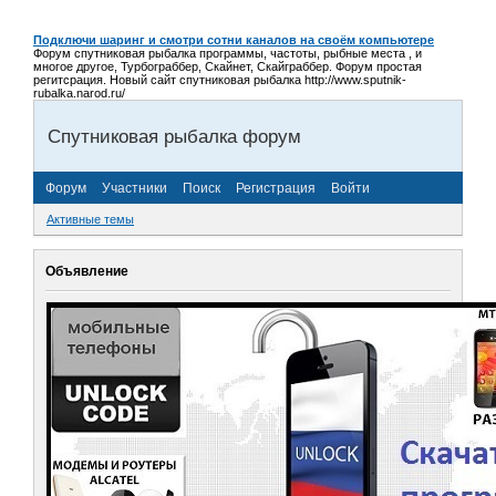
Подключи шаринг и смотри сотни каналов на своём компьютере
Форум спутниковая рыбалка программы, частоты, рыбные места , и
многое другое, Турбограббер, Скайнет, Скайграббер. Форум простая
регитсрация. Новый сайт спутниковая рыбалка http://www.sputnik-
rubalka.narod.ru/
Спутниковая рыбалка форум
Форум
Участники
Поиск
Регистрация
Войти
Активные темы
Объявление