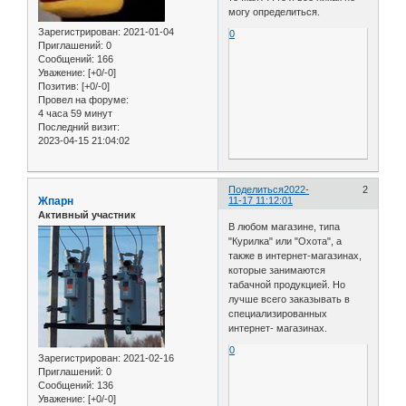
могу определиться.
Зарегистрирован
: 2021-01-04
0
Приглашений:
0
Сообщений:
166
Уважение:
[+0/-0]
Позитив:
[+0/-0]
Провел на форуме:
4 часа 59 минут
Последний визит:
2023-04-15 21:04:02
Поделиться
2022-
2
Жпарн
11-17 11:12:01
Активный участник
В любом магазине, типа
"Курилка" или "Охота", а
также в интернет-магазинах,
которые занимаются
табачной продукцией. Но
лучше всего заказывать в
специализированных
интернет- магазинах.
0
Зарегистрирован
: 2021-02-16
Приглашений:
0
Сообщений:
136
Уважение:
[+0/-0]