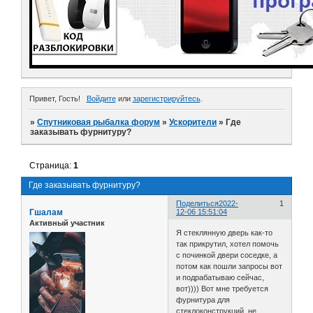
Привет, Гость!
Войдите
или
зарегистрируйтесь
.
»
Спутниковая рыбалка форум
»
Ускорители
»
Где
заказывать фурнитуру?
Страница:
1
Где заказывать фурнитуру?
Поделиться
2022-
1
Гшалам
12-06 15:51:04
Активный участник
Я стеклянную дверь как-то
так прикрутил, хотел помочь
с починкой двери соседке, а
потом как пошли запросы вот
и подрабатываю сейчас,
вот)))) Вот мне требуется
фурнитура для
стеклоконструкций, не