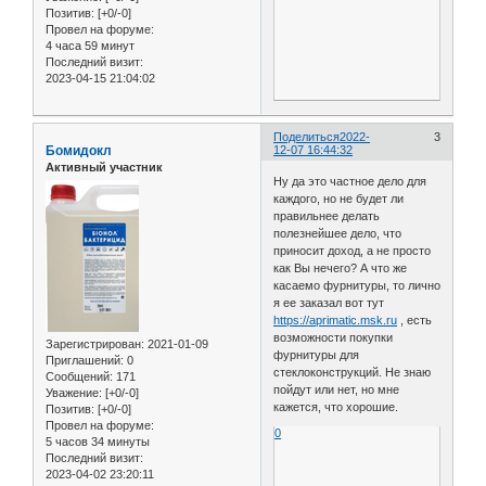
Позитив:
[+0/-0]
Провел на форуме:
4 часа 59 минут
Последний визит:
2023-04-15 21:04:02
Поделиться
2022-
3
Бомидокл
12-07 16:44:32
Активный участник
Ну да это частное дело для
каждого, но не будет ли
правильнее делать
полезнейшее дело, что
приносит доход, а не просто
как Вы нечего? А что же
касаемо фурнитуры, то лично
я ее заказал вот тут
https://aprimatic.msk.ru
, есть
возможности покупки
Зарегистрирован
: 2021-01-09
фурнитуры для
Приглашений:
0
стеклоконструкций. Не знаю
Сообщений:
171
пойдут или нет, но мне
Уважение:
[+0/-0]
кажется, что хорошие.
Позитив:
[+0/-0]
Провел на форуме:
0
5 часов 34 минуты
Последний визит:
2023-04-02 23:20:11