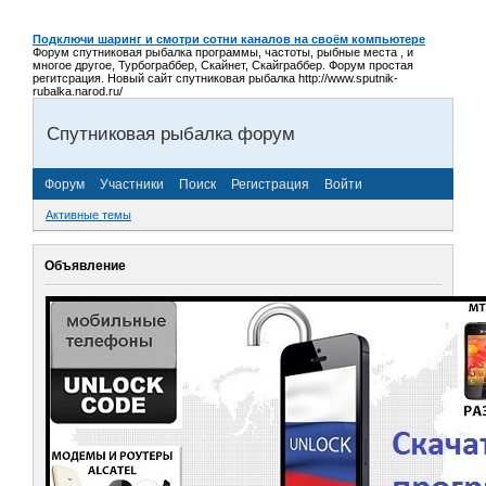
Подключи шаринг и смотри сотни каналов на своём компьютере
Форум спутниковая рыбалка программы, частоты, рыбные места , и
многое другое, Турбограббер, Скайнет, Скайграббер. Форум простая
регитсрация. Новый сайт спутниковая рыбалка http://www.sputnik-
rubalka.narod.ru/
Спутниковая рыбалка форум
Форум
Участники
Поиск
Регистрация
Войти
Активные темы
Объявление