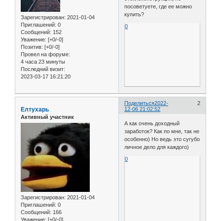
посоветуете, где ее можно
купить?
Зарегистрирован
: 2021-01-04
Приглашений:
0
0
Сообщений:
152
Уважение:
[+0/-0]
Позитив:
[+0/-0]
Провел на форуме:
4 часа 23 минуты
Последний визит:
2023-03-17 16:21:20
Поделиться
2022-
2
Елтухарь
12-06 21:02:52
Активный участник
А как очень доходный
заработок? Как по мне, так не
особенно) Но ведь это сугубо
личное дело для каждого)
0
Зарегистрирован
: 2021-01-04
Приглашений:
0
Сообщений:
166
Уважение:
[+0/-0]