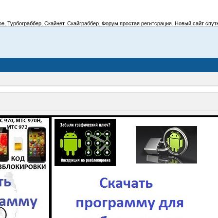
 Турбограббер, Скайнет, Скайграббер. Форум простая регитсрация. Новый сайт спутник