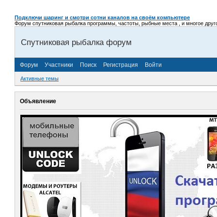
Подключи шаринг и смотри сотни каналов на своём компьютере
Форум спутниковая рыбалка программы, частоты, рыбные места , и многое другое,
Спутниковая рыбалка форум
Форум
Участники
Поиск
Регистрация
Войти
Активные темы
Объявление