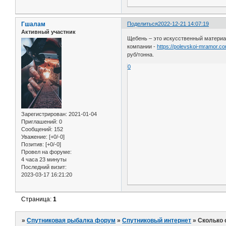
Гшалам
Поделиться
2022-12-21 14:07:19
Активный участник
Щебень – это искусственный материал
компании -
https://polevskoi-mramor.c
руб/тонна.
0
Зарегистрирован
: 2021-01-04
Приглашений:
0
Сообщений:
152
Уважение:
[+0/-0]
Позитив:
[+0/-0]
Провел на форуме:
4 часа 23 минуты
Последний визит:
2023-03-17 16:21:20
Страница:
1
»
Спутниковая рыбалка форум
»
Спутниковый интернет
»
Сколько 