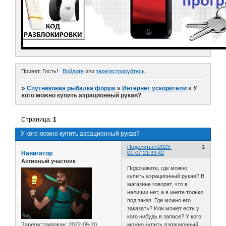
Привет, Гость!
Войдите
или
зарегистрируйтесь
.
»
Спутниковая рыбалка форум
»
Интернет ускорители
»
У
кого можно купить аэрационный рукав?
Страница:
1
У кого можно купить аэрационный рукав?
Поделиться
2023-
1
Навигатор
01-07 21:33:42
Активный участник
Подскажите, где можно
купить аэрационный рукав? В
магазине говорят, что в
наличии нет, а в инете только
под заказ. Где можно его
заказать? Или может есть у
кого нибудь в запасе? У кого
Зарегистрирован
: 2022-09-20
можно купить аэрационный