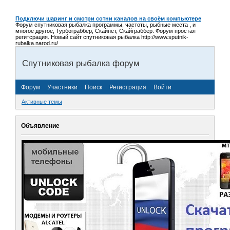
Подключи шаринг и смотри сотни каналов на своём компьютере
Форум спутниковая рыбалка программы, частоты, рыбные места , и
многое другое, Турбограббер, Скайнет, Скайграббер. Форум простая
регитсрация. Новый сайт спутниковая рыбалка http://www.sputnik-
rubalka.narod.ru/
Спутниковая рыбалка форум
Форум
Участники
Поиск
Регистрация
Войти
Активные темы
Объявление