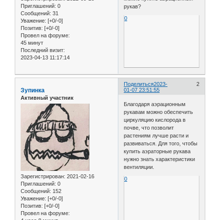
Приглашений:
0
рукав?
Сообщений:
31
0
Уважение:
[+0/-0]
Позитив:
[+0/-0]
Провел на форуме:
45 минут
Последний визит:
2023-04-13 11:17:14
Поделиться
2023-
2
Зупинка
01-07 23:51:55
Активный участник
Благодаря аэрационным
рукавам можно обеспечить
циркуляцию кислорода в
почве, что позволит
растениям лучше расти и
развиваться. Для того, чтобы
купить аэраторные рукава
нужно знать характеристики
вентиляции.
Зарегистрирован
: 2021-02-16
0
Приглашений:
0
Сообщений:
152
Уважение:
[+0/-0]
Позитив:
[+0/-0]
Провел на форуме: