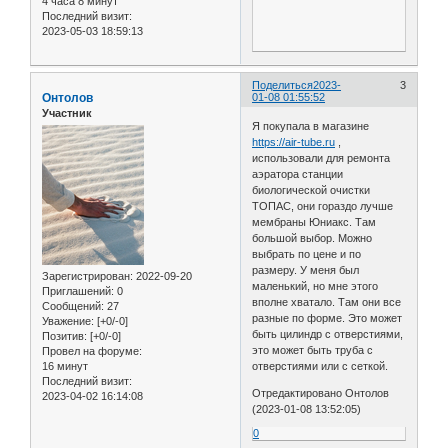
4 часа 8 минут
Последний визит:
2023-05-03 18:59:13
Поделиться
2023-
3
Онтолов
01-08 01:55:52
Участник
Я покупала в магазине
https://air-tube.ru
,
использовали для ремонта
аэратора станции
биологической очистки
ТОПАС, они гораздо лучше
мембраны Юниакс. Там
большой выбор. Можно
выбрать по цене и по
размеру. У меня был
Зарегистрирован
: 2022-09-20
маленький, но мне этого
Приглашений:
0
вполне хватало. Там они все
Сообщений:
27
разные по форме. Это может
Уважение:
[+0/-0]
быть цилиндр с отверстиями,
Позитив:
[+0/-0]
это может быть труба с
Провел на форуме:
16 минут
отверстиями или с сеткой.
Последний визит:
Отредактировано Онтолов
2023-04-02 16:14:08
(2023-01-08 13:52:05)
0