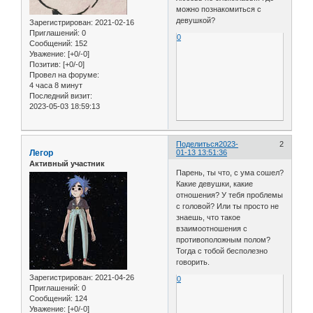
можно познакомиться с
девушкой?
Зарегистрирован
: 2021-02-16
Приглашений:
0
0
Сообщений:
152
Уважение:
[+0/-0]
Позитив:
[+0/-0]
Провел на форуме:
4 часа 8 минут
Последний визит:
2023-05-03 18:59:13
Поделиться
2023-
2
Легор
01-13 13:51:36
Активный участник
Парень, ты что, с ума сошел?
Какие девушки, какие
отношения? У тебя проблемы
с головой? Или ты просто не
знаешь, что такое
взаимоотношения с
противоположным полом?
Тогда с тобой бесполезно
говорить.
Зарегистрирован
: 2021-04-26
0
Приглашений:
0
Сообщений:
124
Уважение:
[+0/-0]