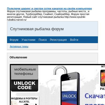
Подключи шаринг и смотри сотни каналов на своём компьютере
Форум спутниковая рыбалка программы, частоты, рыбные места , и
многое другое, Турбограббер, Скайнет, Скайграббер. Форум простая
регитсрация. Новый сайт спутниковая рыбалка http://www.sputnik-
rubalka.narod.ru/
Спутниковая рыбалка форум
Форум
Участники
Поиск
Регистрация
Войти
Активные темы
Объявление