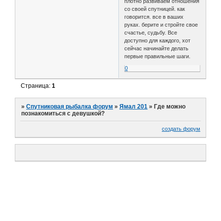
плотно развиваем отношения
со своей спутницей. как
говорится. все в ваших
руках. берите и стройте свое
счастье, судьбу. Все
доступно для каждого, хот
сейчас начинайте делать
первые правильные шаги.
0
Страница:
1
»
Спутниковая рыбалка форум
»
Ямал 201
»
Где можно
познакомиться с девушкой?
создать форум