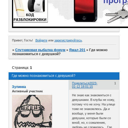
Привет, Гость!
Войдите
или
зарегистрируйтесь
.
»
Спутниковая рыбалка форум
»
Ямал 201
»
Где можно
познакомиться с девушкой?
Страница:
1
Где можно познакомиться с девушкой?
Поделиться
2023-
1
Зупинка
01-12 18:01:15
Активный участник
Не знаю как знакомиться с
девушками. В клубы не хожу,
потому что не хочу. На улице
тоже не знакомлюсь. Да и
вообще, у меня были
девушки, которые были со
мной, но, к сожалению,
любовь не сложилась... Где