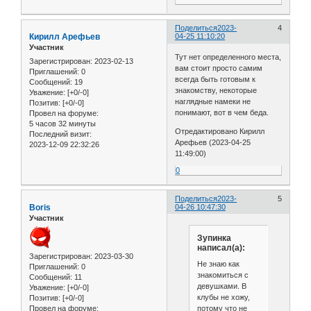
Поделиться
2023-
4
Кирилл Арефьев
04-25 11:10:20
Участник
Тут нет определенного места,
Зарегистрирован
: 2023-02-13
вам стоит просто самим
Приглашений:
0
всегда быть готовым к
Сообщений:
19
знакомству, некоторые
Уважение:
[+0/-0]
наглядные намеки не
Позитив:
[+0/-0]
понимают, вот в чем беда.
Провел на форуме:
5 часов 32 минуты
Отредактировано Кирилл
Последний визит:
Арефьев (2023-04-25
2023-12-09 22:32:26
11:49:00)
0
Поделиться
2023-
5
Boris
04-26 10:47:30
Участник
Зупинка
написал(а):
Зарегистрирован
: 2023-03-30
Не знаю как
Приглашений:
0
знакомиться с
Сообщений:
11
девушками. В
Уважение:
[+0/-0]
клубы не хожу,
Позитив:
[+0/-0]
потому что не
Провел на форуме: