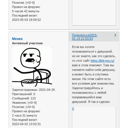
Позитив:
[+0/-0]
Провел на форуме:
5 часов 42 минуты
Последний визит:
2023-05-03 18:59:52
Поделиться
2023-
3
Менек
01-13 21:53:53
Активный участник
Если вы хотите
познакомиться с девушкой,
но не знаете, как это сделать,
то этот сайт
https://linkyou.ru/
вам в этом поможет. Там вы
сможете найти себе девушку,
а может быть и спутника
жизни. На этом сайте есть
все условия для знакомства.
Зарегистрируйтесь и
Зарегистрирован
: 2021-04-26
познакомьтесь с любой
Приглашений:
0
понравившейся вам
Сообщений:
123
девушкой. Я так и сделал.
Уважение:
[+0/-0]
Позитив:
[+0/-0]
0
Провел на форуме:
2 часа 31 минуту
Последний визит:
2023-04-02 13:53:31