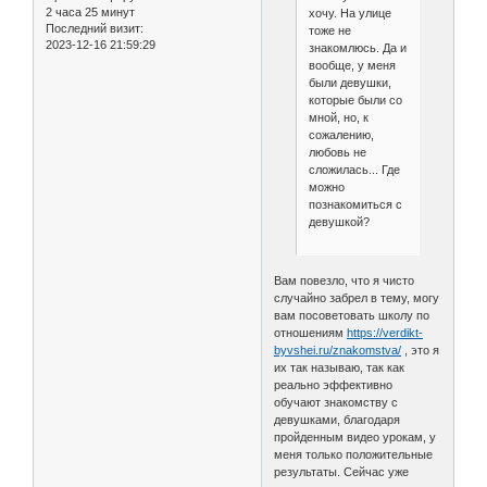
2 часа 25 минут
хочу. На улице
Последний визит:
тоже не
2023-12-16 21:59:29
знакомлюсь. Да и
вообще, у меня
были девушки,
которые были со
мной, но, к
сожалению,
любовь не
сложилась... Где
можно
познакомиться с
девушкой?
Вам повезло, что я чисто
случайно забрел в тему, могу
вам посоветовать школу по
отношениям
https://verdikt-
byvshei.ru/znakomstva/
, это я
их так называю, так как
реально эффективно
обучают знакомству с
девушками, благодаря
пройденным видео урокам, у
меня только положительные
результаты. Сейчас уже