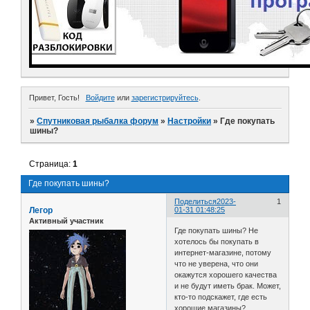
Привет, Гость!
Войдите
или
зарегистрируйтесь
.
»
Спутниковая рыбалка форум
»
Настройки
»
Где покупать
шины?
Страница:
1
Где покупать шины?
Поделиться
2023-
1
Легор
01-31 01:48:25
Активный участник
Где покупать шины? Не
хотелось бы покупать в
интернет-магазине, потому
что не уверена, что они
окажутся хорошего качества
и не будут иметь брак. Может,
кто-то подскажет, где есть
хорошие магазины?