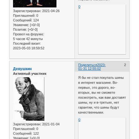
0
Зарегистрирован
: 2021-04-26
Приглашений:
0
Сообщений:
124
Уважение:
[+0/-0]
Позитив:
[+0/-0]
Провел на форуме:
5 часов 42 минуты
Последний визит:
2023-05-03 18:59:52
Поделиться
2023-
2
Девушкин
01-31 12:55:02
Активный участник
Я бы не стал покупать шины
в интернет магазине. Во-
первых, это дорого, во-
вторых, вы не сможете
посмотреть, как вам доставят
шины, ну и в-третьих, нет
гарантии, что шины будут
качественными.
0
Зарегистрирован
: 2021-01-04
Приглашений:
0
Сообщений:
122
Уважение:
[+0/-0]