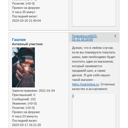
Позитив:
[+0/-0]
Провел на форуме:
3 часа 35 минут
Последний визит:
2023-03-20 21:40:04
Поделиться
2023-
3
Гшалам
01-31 16:19:00
Активный участник
Думаю, что в любом случае,
если вы планируете покупать
шины, вам необходимо будет
посетить один из магазинов,
который занимается
продажей шин, а также
дисков. Я для себя нашел
такой магазин -
https://startshina.ru
. Отличное
качество и ассортимент.
Зарегистрирован
: 2021-01-04
Приглашений:
0
0
Сообщений:
152
Уважение:
[+0/-0]
Позитив:
[+0/-0]
Провел на форуме:
4 часа 23 минуты
Последний визит:
2023-03-17 16:21:20