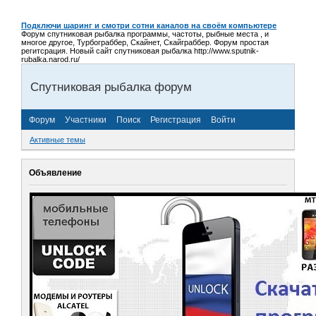
Подключи шаринг и смотри сотни каналов на своём компьютере
Форум спутниковая рыбалка программы, частоты, рыбные места , и
многое другое, Турбограббер, Скайнет, Скайграббер. Форум простая
регитсрация. Новый сайт спутниковая рыбалка http://www.sputnik-
rubalka.narod.ru/
Спутниковая рыбалка форум
Форум
Участники
Поиск
Регистрация
Войти
Активные темы
Объявление