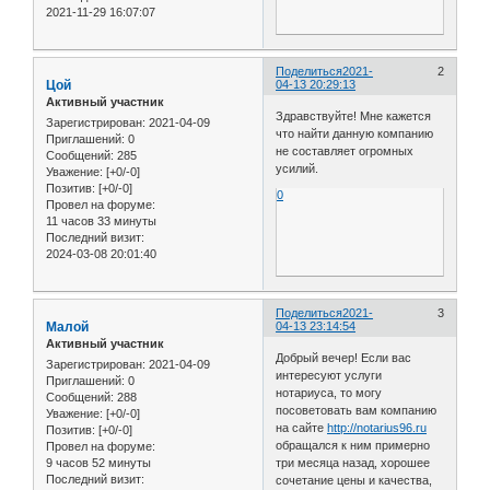
2021-11-29 16:07:07
Поделиться
2021-
2
Цой
04-13 20:29:13
Активный участник
Здравствуйте! Мне кажется
Зарегистрирован
: 2021-04-09
что найти данную компанию
Приглашений:
0
не составляет огромных
Сообщений:
285
усилий.
Уважение:
[+0/-0]
Позитив:
[+0/-0]
0
Провел на форуме:
11 часов 33 минуты
Последний визит:
2024-03-08 20:01:40
Поделиться
2021-
3
Малой
04-13 23:14:54
Активный участник
Добрый вечер! Если вас
Зарегистрирован
: 2021-04-09
интересуют услуги
Приглашений:
0
нотариуса, то могу
Сообщений:
288
посоветовать вам компанию
Уважение:
[+0/-0]
на сайте
http://notarius96.ru
Позитив:
[+0/-0]
обращался к ним примерно
Провел на форуме:
9 часов 52 минуты
три месяца назад, хорошее
Последний визит:
сочетание цены и качества,