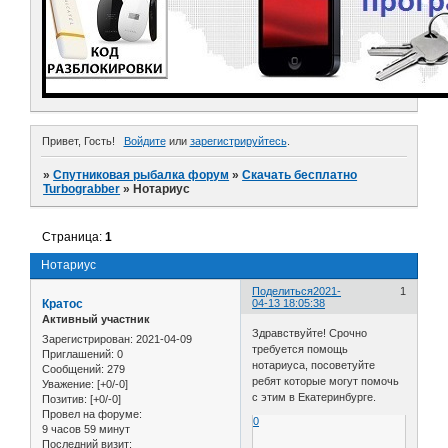
Привет, Гость!
Войдите
или
зарегистрируйтесь
.
»
Спутниковая рыбалка форум
»
Скачать бесплатно
Turbograbber
»
Нотариус
Страница:
1
Нотариус
Поделиться
2021-
1
Кратос
04-13 18:05:38
Активный участник
Здравствуйте! Срочно
Зарегистрирован
: 2021-04-09
требуется помощь
Приглашений:
0
нотариуса, посоветуйте
Сообщений:
279
ребят которые могут помочь
Уважение:
[+0/-0]
с этим в Екатеринбурге.
Позитив:
[+0/-0]
Провел на форуме:
0
9 часов 59 минут
Последний визит: