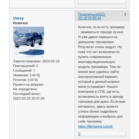
Поделиться
2023-
3
Uorey
02-18 04:49:44
Новичок
Конечно, если есть тренажер
- заниматься гораздо лучше.
Я уже давно перешел на
домашние тренировки.
Результат очень радует. Но
пока что нет возможности
купить современную
Зарегистрирован
: 2023-02-16
многофункциональную
Приглашений:
0
модель тренажера. Тем не
Сообщений:
7
менее мне удалось найти
Уважение:
[+0/-0]
альтернативный вариант,
Позитив:
[+0/-0]
который в данный момент
Провел на форуме:
меня устраивает. Нашел
Не определено
компанию в СПб, где есть
Последний визит:
возможность взять в аренду
2023-03-25 20:47:56
тренажер для дома. Если вам
интересно, здесь можете
узнать более подробную
информацию и выбрать для
себя тренажер
https://fitsharing.ru/spb
0