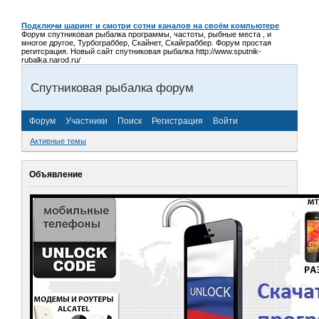
Подключи шаринг и смотри сотни каналов на своём компьютере
Форум спутниковая рыбалка программы, частоты, рыбные места , и
многое другое, Турбограббер, Скайнет, Скайграббер. Форум простая
регитсрация. Новый сайт спутниковая рыбалка http://www.sputnik-
rubalka.narod.ru/
Спутниковая рыбалка форум
Форум
Участники
Поиск
Регистрация
Войти
Активные темы
Объявление