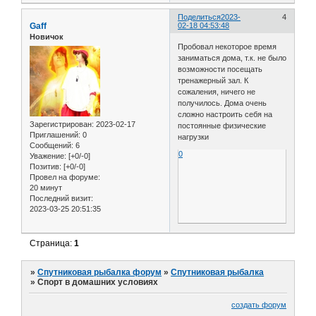
Поделиться
2023-
4
Gaff
02-18 04:53:48
Новичок
Пробовал некоторое время
заниматься дома, т.к. не было
возможности посещать
тренажерный зал. К
сожаления, ничего не
получилось. Дома очень
сложно настроить себя на
Зарегистрирован
: 2023-02-17
постоянные физические
Приглашений:
0
нагрузки
Сообщений:
6
0
Уважение:
[+0/-0]
Позитив:
[+0/-0]
Провел на форуме:
20 минут
Последний визит:
2023-03-25 20:51:35
Страница:
1
»
Спутниковая рыбалка форум
»
Спутниковая рыбалка
»
Спорт в домашних условиях
создать форум