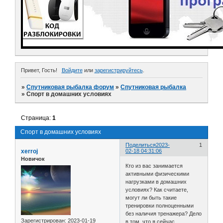
Привет, Гость!
Войдите
или
зарегистрируйтесь
.
»
Спутниковая рыбалка форум
»
Спутниковая рыбалка
»
Спорт в домашних условиях
Страница:
1
Спорт в домашних условиях
Поделиться
2023-
1
xerroj
02-18 04:31:06
Новичок
Кто из вас занимается
активными физическими
нагрузками в домашних
условиях? Как считаете,
могут ли быть такие
тренировки полноценными
без наличия тренажера? Дело
Зарегистрирован
: 2023-01-19
в том, что я сейчас