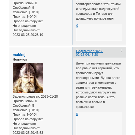
Приглашений:
0
заинтересовался этой темой
Сообщений:
9
и раздумываю над покупкой
Уважение:
[+0/-0]
тренажера в Питере для
Позитив:
[+0/-0]
домашнего пользования
Провел на форуме:
Не определено
0
Последний визит:
2023-03-25 20:28:10
Поделиться
2023-
2
makkej
02-18 04:43:20
Новичок
Даже при наличии тренажера
все равно нет гарантий, что
тренировки будут
полноценными. Лучше всего
заниматься в комплексе с
разными тренажерами,
которые дают нагрузку на
Зарегистрирован
: 2023-01-20
разные части тела. А это
Приглашений:
0
возможно только в
Сообщений:
5
тренажерке
Уважение:
[+0/-0]
0
Позитив:
[+0/-0]
Провел на форуме:
Не определено
Последний визит:
2023-03-25 20:43:53