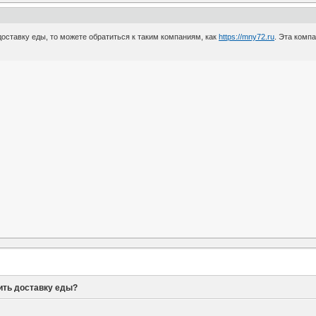
оставку еды, то можете обратиться к таким компаниям, как
https://mny72.ru
. Эта комп
ить доставку еды?