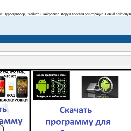
 Турбограббер, Скайнет, Скайграббер. Форум простая регитсрация. Новый сайт спутник