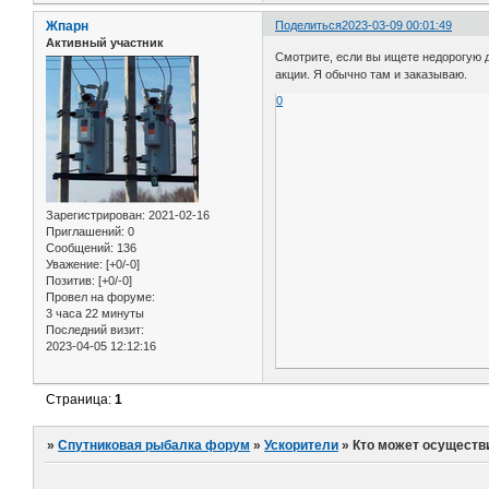
Жпарн
Поделиться
2023-03-09 00:01:49
Активный участник
Смотрите, если вы ищете недорогую д
акции. Я обычно там и заказываю.
0
Зарегистрирован
: 2021-02-16
Приглашений:
0
Сообщений:
136
Уважение:
[+0/-0]
Позитив:
[+0/-0]
Провел на форуме:
3 часа 22 минуты
Последний визит:
2023-04-05 12:12:16
Страница:
1
»
Спутниковая рыбалка форум
»
Ускорители
»
Кто может осуществ