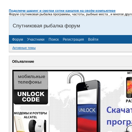
Подключи шаринг и смотри сотни каналов на своём компьютере
Форум спутниковая рыбалка программы, частоты, рыбные места , и многое другое,
Спутниковая рыбалка форум
Форум
Участники
Поиск
Регистрация
Войти
Активные темы
Объявление