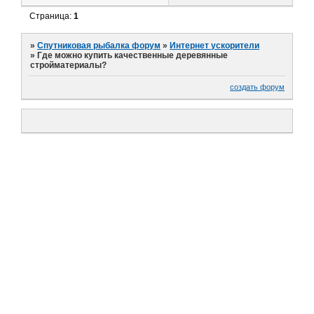
Страница:
1
»
Спутниковая рыбалка форум
»
Интернет ускорители
»
Где можно купить качественные деревянные
стройматериалы?
создать форум