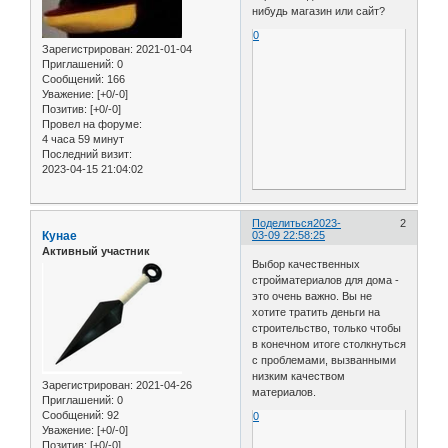
нибудь магазин или сайт?
0
Зарегистрирован
: 2021-01-04
Приглашений:
0
Сообщений:
166
Уважение:
[+0/-0]
Позитив:
[+0/-0]
Провел на форуме:
4 часа 59 минут
Последний визит:
2023-04-15 21:04:02
Поделиться
2023-
2
Кунае
03-09 22:58:25
Активный участник
Выбор качественных
стройматериалов для дома -
это очень важно. Вы не
хотите тратить деньги на
строительство, только чтобы
в конечном итоге столкнуться
с проблемами, вызванными
низким качеством
Зарегистрирован
: 2021-04-26
материалов.
Приглашений:
0
Сообщений:
92
0
Уважение:
[+0/-0]
Позитив:
[+0/-0]