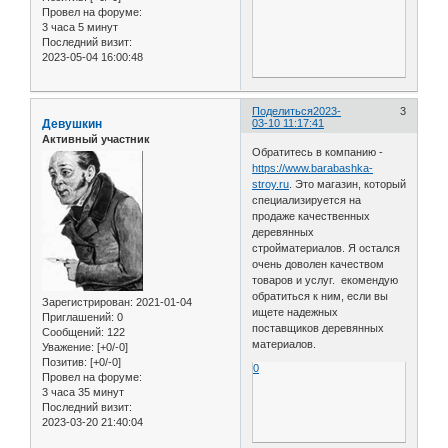
Провел на форуме:
3 часа 5 минут
Последний визит:
2023-05-04 16:00:48
Поделиться
2023-
3
Девушкин
03-10 11:17:41
Активный участник
Обратитесь в компанию -
https://www.barabashka-
stroy.ru
. Это магазин, который
специализируется на
продаже качественных
деревянных
стройматериалов. Я остался
очень доволен качеством
товаров и услуг. екомендую
обратиться к ним, если вы
Зарегистрирован
: 2021-01-04
ищете надежных
Приглашений:
0
поставщиков деревянных
Сообщений:
122
материалов.
Уважение:
[+0/-0]
Позитив:
[+0/-0]
0
Провел на форуме:
3 часа 35 минут
Последний визит:
2023-03-20 21:40:04