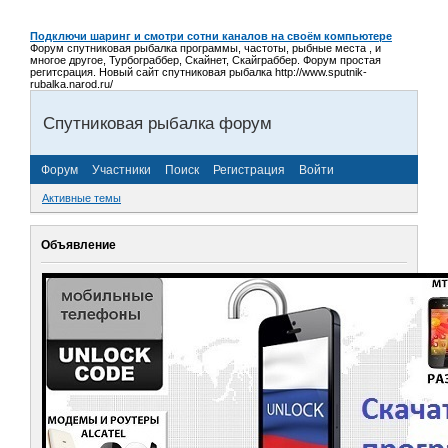
Подключи шаринг и смотри сотни каналов на своём компьютере
Форум спутниковая рыбалка программы, частоты, рыбные места , и
многое другое, Турбограббер, Скайнет, Скайграббер. Форум простая
регитсрация. Новый сайт спутниковая рыбалка http://www.sputnik-
rubalka.narod.ru/
Спутниковая рыбалка форум
Форум
Участники
Поиск
Регистрация
Войти
Активные темы
Объявление