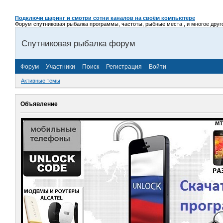
Подключи шаринг и смотри сотни каналов на своём компьютере
Форум спутниковая рыбалка программы, частоты, рыбные места , и многое другое,
Спутниковая рыбалка форум
Форум
Участники
Поиск
Регистрация
Войти
Активные темы
Объявление