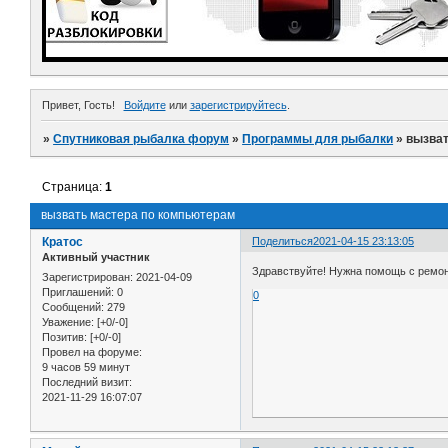
Привет, Гость!
Войдите
или
зарегистрируйтесь
.
»
Спутниковая рыбалка форум
»
Программы для рыбалки
»
вызват
Страница:
1
вызвать мастера по компьютерам
Кратос
Поделиться
2021-04-15 23:13:05
Активный участник
Здравствуйте! Нужна помощь с ремон
Зарегистрирован
: 2021-04-09
Приглашений:
0
0
Сообщений:
279
Уважение:
[+0/-0]
Позитив:
[+0/-0]
Провел на форуме:
9 часов 59 минут
Последний визит:
2021-11-29 16:07:07