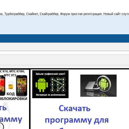
 Турбограббер, Скайнет, Скайграббер. Форум простая регитсрация. Новый сайт спутник