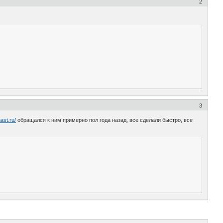
2
3
ast.ru/
обращался к ним примерно пол года назад, все сделали быстро, все