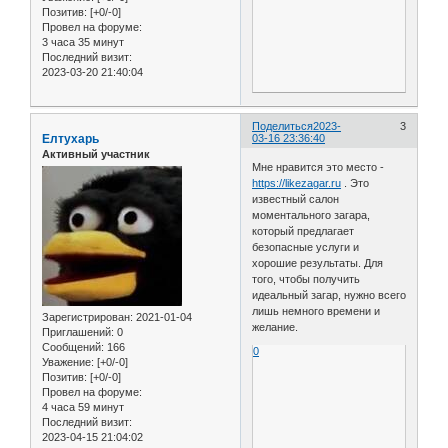
Позитив:
[+0/-0]
Провел на форуме:
3 часа 35 минут
Последний визит:
2023-03-20 21:40:04
Поделиться
2023-
3
Елтухарь
03-16 23:36:40
Активный участник
Мне нравится это место -
https://likezagar.ru
. Это
известный салон
моментального загара,
который предлагает
безопасные услуги и
хорошие результаты. Для
того, чтобы получить
идеальный загар, нужно всего
лишь немного времени и
Зарегистрирован
: 2021-01-04
желание.
Приглашений:
0
Сообщений:
166
0
Уважение:
[+0/-0]
Позитив:
[+0/-0]
Провел на форуме:
4 часа 59 минут
Последний визит:
2023-04-15 21:04:02