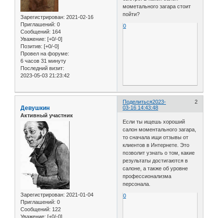
мометального загара стоит
пойти?
Зарегистрирован
: 2021-02-16
Приглашений:
0
0
Сообщений:
164
Уважение:
[+0/-0]
Позитив:
[+0/-0]
Провел на форуме:
6 часов 31 минуту
Последний визит:
2023-05-03 21:23:42
Поделиться
2023-
2
Девушкин
03-16 14:43:48
Активный участник
Если ты ищешь хороший
салон моментального загара,
то сначала ищи отзывы от
клиентов в Интернете. Это
позволит узнать о том, какие
результаты достигаются в
салоне, а также об уровне
профессионализма
персонала.
Зарегистрирован
: 2021-01-04
0
Приглашений:
0
Сообщений:
122
Уважение:
[+0/-0]