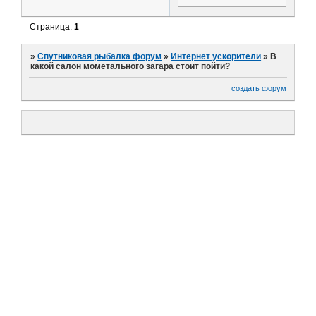
Страница:
1
»
Спутниковая рыбалка форум
»
Интернет ускорители
»
В
какой салон мометального загара стоит пойти?
создать форум