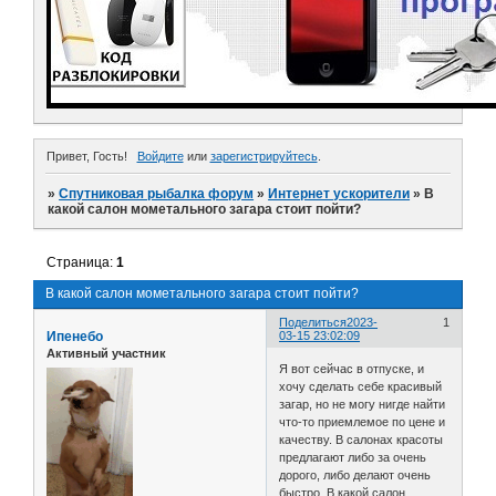
Привет, Гость!
Войдите
или
зарегистрируйтесь
.
»
Спутниковая рыбалка форум
»
Интернет ускорители
»
В
какой салон мометального загара стоит пойти?
Страница:
1
В какой салон мометального загара стоит пойти?
Поделиться
2023-
1
Ипенебо
03-15 23:02:09
Активный участник
Я вот сейчас в отпуске, и
хочу сделать себе красивый
загар, но не могу нигде найти
что-то приемлемое по цене и
качеству. В салонах красоты
предлагают либо за очень
дорого, либо делают очень
быстро. В какой салон