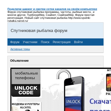
Подключи шаринг и смотри сотни каналов на своём компьютере
Форум спутниковая рыбалка программы, частоты, рыбные места , и
многое другое, Турбограббер, Скайнет, Скайграббер. Форум простая
регитсрация. Новый сайт спутниковая рыбалка http://www.sputnik-
rubalka.narod.ru/
Спутниковая рыбалка форум
Форум
Участники
Поиск
Регистрация
Войти
Активные темы
Объявление