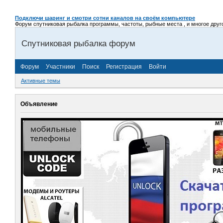
Подключи шаринг и смотри сотни каналов на своём компьютере
Форум спутниковая рыбалка программы, частоты, рыбные места , и многое другое,
Спутниковая рыбалка форум
Форум
Участники
Поиск
Регистрация
Войти
Активные темы
Объявление