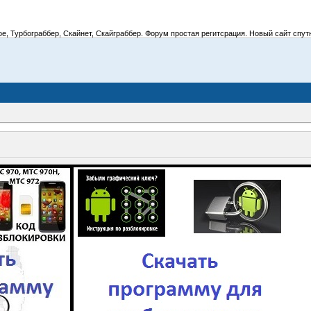
 Турбограббер, Скайнет, Скайграббер. Форум простая регитсрация. Новый сайт спутник