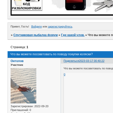
Привет, Гость!
Войдите
или
зарегистрируйтесь
.
»
Спутниковая рыбалка форум
»
Где какой улов.
»
Что вы можете п
Страница:
1
Что вы можете посоветовать по поводу покупки коляски?
Онтолов
Поделиться
2023-03-17 00:40:22
Участник
Что вы можете посоветовать по повод
0
Зарегистрирован
: 2022-09-20
Приглашений:
0