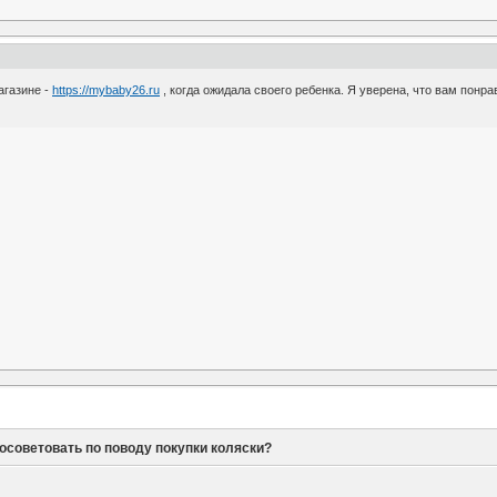
агазине -
https://mybaby26.ru
, когда ожидала своего ребенка. Я уверена, что вам понра
осоветовать по поводу покупки коляски?