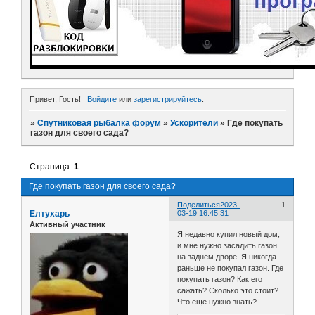
Привет, Гость!
Войдите
или
зарегистрируйтесь
.
»
Спутниковая рыбалка форум
»
Ускорители
»
Где покупать
газон для своего сада?
Страница:
1
Где покупать газон для своего сада?
Поделиться
2023-
1
Елтухарь
03-19 16:45:31
Активный участник
Я недавно купил новый дом,
и мне нужно засадить газон
на заднем дворе. Я никогда
раньше не покупал газон. Где
покупать газон? Как его
сажать? Сколько это стоит?
Что еще нужно знать?