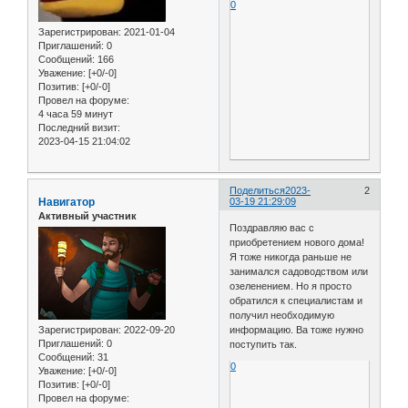
0
Зарегистрирован
: 2021-01-04
Приглашений:
0
Сообщений:
166
Уважение:
[+0/-0]
Позитив:
[+0/-0]
Провел на форуме:
4 часа 59 минут
Последний визит:
2023-04-15 21:04:02
Поделиться
2023-
2
Навигатор
03-19 21:29:09
Активный участник
Поздравляю вас с
приобретением нового дома!
Я тоже никогда раньше не
занимался садоводством или
озеленением. Но я просто
обратился к специалистам и
получил необходимую
Зарегистрирован
: 2022-09-20
информацию. Ва тоже нужно
Приглашений:
0
поступить так.
Сообщений:
31
0
Уважение:
[+0/-0]
Позитив:
[+0/-0]
Провел на форуме: