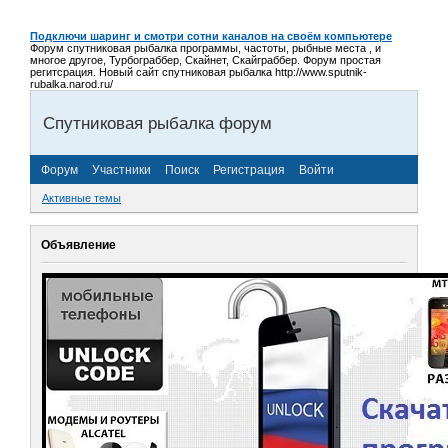
Подключи шаринг и смотри сотни каналов на своём компьютере
Форум спутниковая рыбалка программы, частоты, рыбные места , и
многое другое, Турбограббер, Скайнет, Скайграббер. Форум простая
регитсрация. Новый сайт спутниковая рыбалка http://www.sputnik-
rubalka.narod.ru/
Спутниковая рыбалка форум
Форум
Участники
Поиск
Регистрация
Войти
Активные темы
Объявление