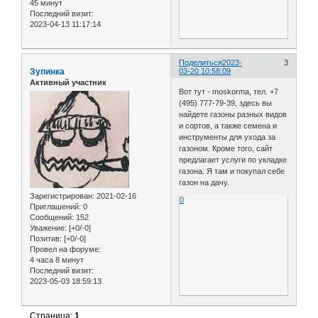
45 минут
Последний визит:
2023-04-13 11:17:14
Поделиться
2023-
3
Зупинка
03-20 10:58:09
Активный участник
Вот тут - moskorma, тел. +7
(495) 777-79-39, здесь вы
найдете газоны разных видов
и сортов, а также семена и
инструменты для ухода за
газоном. Кроме того, сайт
предлагает услуги по укладке
газона. Я там и покупал себе
газон на дачу.
Зарегистрирован
: 2021-02-16
0
Приглашений:
0
Сообщений:
152
Уважение:
[+0/-0]
Позитив:
[+0/-0]
Провел на форуме:
4 часа 8 минут
Последний визит:
2023-05-03 18:59:13
Страница:
1