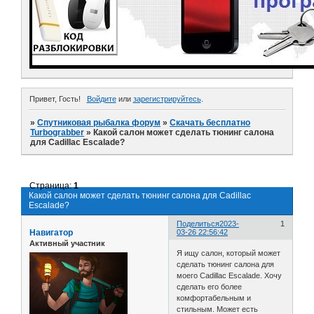
Привет, Гость!
Войдите
или
зарегистрируйтесь
.
»
Спутниковая рыбалка форум
»
Скачать бесплатно
Turbograbber
»
Какой салон может сделать тюнинг салона
для Cadillac Escalade?
Страница:
1
Какой салон может сделать тюнинг салона для Cadillac
Escalade?
Поделиться
2023-
1
Навигатор
03-26 22:56:42
Активный участник
Я ищу салон, который может
сделать тюнинг салона для
моего Cadillac Escalade. Хочу
сделать его более
комфортабельным и
стильным. Может есть