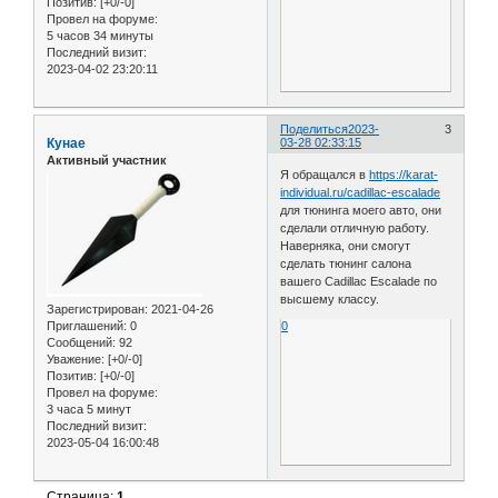
Позитив:
[+0/-0]
Провел на форуме:
5 часов 34 минуты
Последний визит:
2023-04-02 23:20:11
Поделиться
2023-
3
Кунае
03-28 02:33:15
Активный участник
Я обращался в
https://karat-
individual.ru/cadillac-escalade
для тюнинга моего авто, они
сделали отличную работу.
Наверняка, они смогут
сделать тюнинг салона
вашего Cadillac Escalade по
высшему классу.
Зарегистрирован
: 2021-04-26
Приглашений:
0
0
Сообщений:
92
Уважение:
[+0/-0]
Позитив:
[+0/-0]
Провел на форуме:
3 часа 5 минут
Последний визит:
2023-05-04 16:00:48
Страница:
1