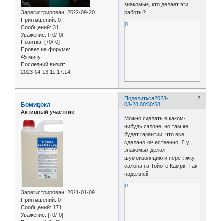
знакомые, кто делает эти
Зарегистрирован
: 2022-09-20
работы?
Приглашений:
0
0
Сообщений:
31
Уважение:
[+0/-0]
Позитив:
[+0/-0]
Провел на форуме:
45 минут
Последний визит:
2023-04-13 11:17:14
Поделиться
2023-
2
Бомидокл
03-28 00:30:58
Активный участник
Можно сделать в каком-
нибудь салоне, но там не
будет гарантии, что все
сделано качественно. Я у
знакомых делал
шумоизоляцию и перетяжку
салона на Тойоте Камри. Так
надежней.
0
Зарегистрирован
: 2021-01-09
Приглашений:
0
Сообщений:
171
Уважение:
[+0/-0]