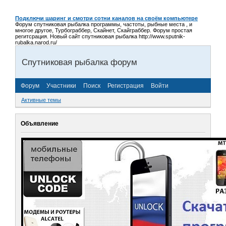
Подключи шаринг и смотри сотни каналов на своём компьютере
Форум спутниковая рыбалка программы, частоты, рыбные места , и
многое другое, Турбограббер, Скайнет, Скайграббер. Форум простая
регитсрация. Новый сайт спутниковая рыбалка http://www.sputnik-
rubalka.narod.ru/
Спутниковая рыбалка форум
Форум
Участники
Поиск
Регистрация
Войти
Активные темы
Объявление