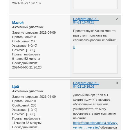
2021-11-29 16:07:07
Поделиться
2021-
2
Малой
04-21 16:49:11
Активный участник
Приветствую! Как по мне, то
Зарегистрирован
: 2021-04-09
вам стоит поискать на
Приглашений:
0
специализированных сайтах.
Сообщений:
288
Уважение:
[+0/-0]
0
Позитив:
[+0/-0]
Провел на форуме:
9 часов 52 минуты
Последний визит:
2024-04-05 21:20:23
Поделиться
2021-
3
Цой
04-21 19:16:02
Активный участник
Добрый вечер! Если вы
Зарегистрирован
: 2021-04-09
хотите получить высшее
Приглашений:
0
образование в Внеском
Сообщений:
285
университете, то могу
Уважение:
[+0/-0]
посоветовать вам компанию
Позитив:
[+0/-0]
на сайте
Провел на форуме:
11 часов 33 минуты
https://educationaustria.ru/vuzy-
Последний визит:
veny/v … iversitet/
обращался