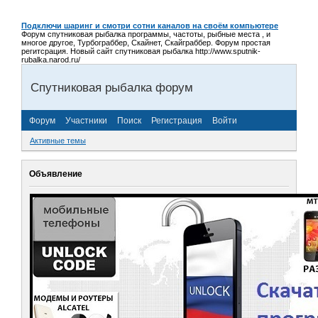
Подключи шаринг и смотри сотни каналов на своём компьютере
Форум спутниковая рыбалка программы, частоты, рыбные места , и
многое другое, Турбограббер, Скайнет, Скайграббер. Форум простая
регитсрация. Новый сайт спутниковая рыбалка http://www.sputnik-
rubalka.narod.ru/
Спутниковая рыбалка форум
Форум
Участники
Поиск
Регистрация
Войти
Активные темы
Объявление