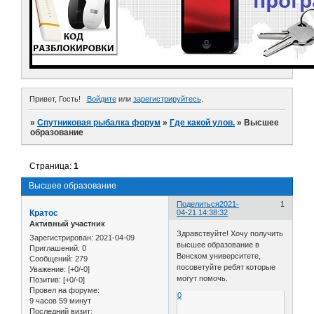
Привет, Гость!
Войдите
или
зарегистрируйтесь
.
»
Спутниковая рыбалка форум
»
Где какой улов.
»
Высшее
образование
Страница:
1
Высшее образование
Поделиться
2021-
1
Кратос
04-21 14:38:32
Активный участник
Здравствуйте! Хочу получить
Зарегистрирован
: 2021-04-09
высшее образование в
Приглашений:
0
Венском университете,
Сообщений:
279
посоветуйте ребят которые
Уважение:
[+0/-0]
могут помочь.
Позитив:
[+0/-0]
Провел на форуме:
0
9 часов 59 минут
Последний визит: