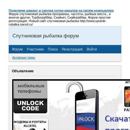
Подключи шаринг и смотри сотни каналов на своём компьютере
Форум спутниковая рыбалка программы, частоты, рыбные места , и
многое другое, Турбограббер, Скайнет, Скайграббер. Форум простая
регитсрация. Новый сайт спутниковая рыбалка http://www.sputnik-
rubalka.narod.ru/
Спутниковая рыбалка форум
Форум
Участники
Поиск
Регистрация
Войти
Активные темы
Объявление