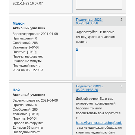
2021-11-29 16:07:07
Поделиться
2021-
2
Малой
05-25 14:35:56
Активный участник
Здравствуйте! В первые
Зарегистрирован
: 2021-04-09
слышу, даже не знаю чем
Приглашений:
0
помочь.
Сообщений:
288
Уважение:
[+0/-0]
0
Позитив:
[+0/-0]
Провел на форуме:
9 часов 52 минуты
Последний визит:
2024-04-05 21:20:23
Поделиться
2021-
3
Цой
05-25 14:36:26
Активный участник
Добрый вечер! Если вас
Зарегистрирован
: 2021-04-09
интересует композитный
Приглашений:
0
бассейн, то могу
Сообщений:
285
посоветовать вам обратится
Уважение:
[+0/-0]
к
Позитив:
[+0/-0]
https://franmer.store/shop/pools/
Провел на форуме:
11 часов 33 минуты
сам не единожды обращался
Последний визит:
к ним последний раз был