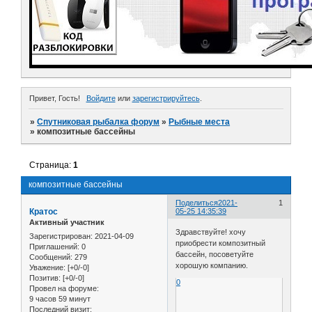
Привет, Гость!
Войдите
или
зарегистрируйтесь
.
»
Спутниковая рыбалка форум
»
Рыбные места
»
композитные бассейны
Страница:
1
композитные бассейны
Поделиться
2021-
1
Кратос
05-25 14:35:39
Активный участник
Здравствуйте! хочу
Зарегистрирован
: 2021-04-09
приобрести композитный
Приглашений:
0
бассейн, посоветуйте
Сообщений:
279
хорошую компанию.
Уважение:
[+0/-0]
Позитив:
[+0/-0]
0
Провел на форуме:
9 часов 59 минут
Последний визит: