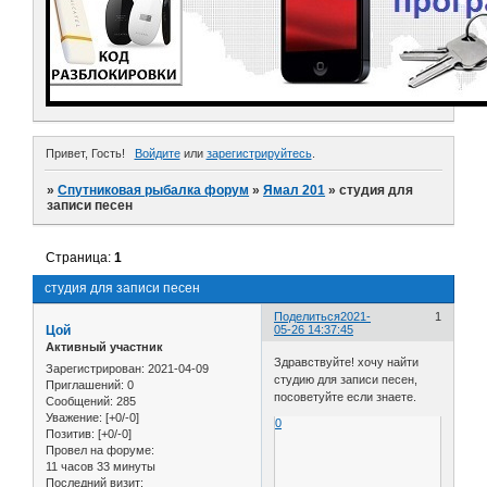
Привет, Гость!
Войдите
или
зарегистрируйтесь
.
»
Спутниковая рыбалка форум
»
Ямал 201
»
студия для
записи песен
Страница:
1
студия для записи песен
Поделиться
2021-
1
Цой
05-26 14:37:45
Активный участник
Здравствуйте! хочу найти
Зарегистрирован
: 2021-04-09
студию для записи песен,
Приглашений:
0
посоветуйте если знаете.
Сообщений:
285
Уважение:
[+0/-0]
0
Позитив:
[+0/-0]
Провел на форуме:
11 часов 33 минуты
Последний визит: