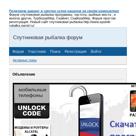
Подключи шаринг и смотри сотни каналов на своём компьютере
Форум спутниковая рыбалка программы, частоты, рыбные места , и
многое другое, Турбограббер, Скайнет, Скайграббер. Форум простая
регитсрация. Новый сайт спутниковая рыбалка http://www.sputnik-
rubalka.narod.ru/
Спутниковая рыбалка форум
Форум
Участники
Поиск
Регистрация
Войти
Активные темы
Объявление