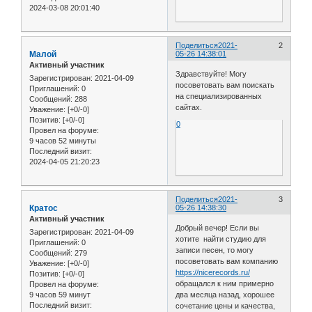
2024-03-08 20:01:40
Поделиться
2021-
2
Малой
05-26 14:38:01
Активный участник
Здравствуйте! Могу
Зарегистрирован
: 2021-04-09
посоветовать вам поискать
Приглашений:
0
на специализированных
Сообщений:
288
сайтах.
Уважение:
[+0/-0]
Позитив:
[+0/-0]
0
Провел на форуме:
9 часов 52 минуты
Последний визит:
2024-04-05 21:20:23
Поделиться
2021-
3
Кратос
05-26 14:38:30
Активный участник
Добрый вечер! Если вы
Зарегистрирован
: 2021-04-09
хотите найти студию для
Приглашений:
0
записи песен, то могу
Сообщений:
279
посоветовать вам компанию
Уважение:
[+0/-0]
https://nicerecords.ru/
Позитив:
[+0/-0]
обращался к ним примерно
Провел на форуме:
9 часов 59 минут
два месяца назад, хорошее
Последний визит:
сочетание цены и качества,