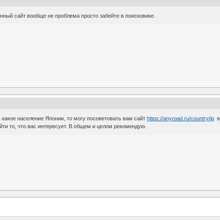
данный сайт вообще не проблема просто забейте в поисковике.
 какое население Японии, то могу посоветовать вам сайт
https://anyroad.ru/country/jp
во
йти то, что вас интересует. В общем и целом рекомендую.