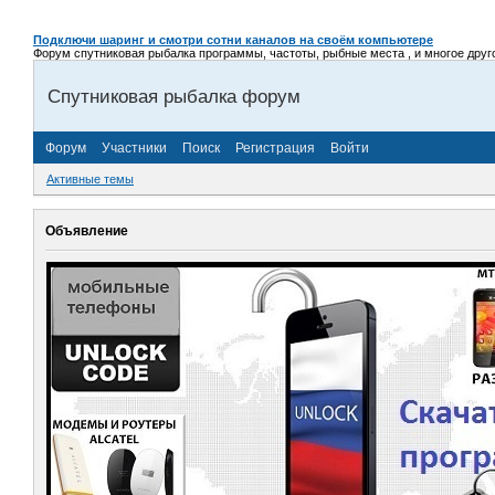
Подключи шаринг и смотри сотни каналов на своём компьютере
Форум спутниковая рыбалка программы, частоты, рыбные места , и многое другое,
Спутниковая рыбалка форум
Форум
Участники
Поиск
Регистрация
Войти
Активные темы
Объявление