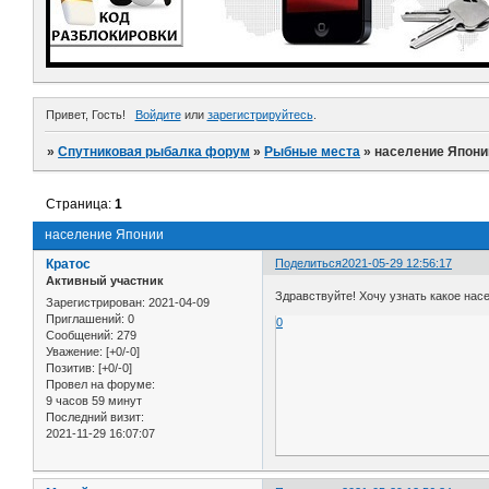
Привет, Гость!
Войдите
или
зарегистрируйтесь
.
»
Спутниковая рыбалка форум
»
Рыбные места
»
население Япони
Страница:
1
население Японии
Кратос
Поделиться
2021-05-29 12:56:17
Активный участник
Здравствуйте! Хочу узнать какое на
Зарегистрирован
: 2021-04-09
Приглашений:
0
0
Сообщений:
279
Уважение:
[+0/-0]
Позитив:
[+0/-0]
Провел на форуме:
9 часов 59 минут
Последний визит:
2021-11-29 16:07:07