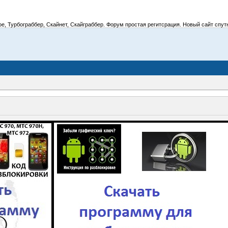
 Турбограббер, Скайнет, Скайграббер. Форум простая регитсрация. Новый сайт спутник