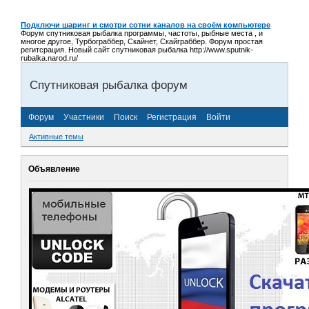
Подключи шаринг и смотри сотни каналов на своём компьютере
Форум спутниковая рыбалка программы, частоты, рыбные места , и
многое другое, Турбограббер, Скайнет, Скайграббер. Форум простая
регитсрация. Новый сайт спутниковая рыбалка http://www.sputnik-
rubalka.narod.ru/
Спутниковая рыбалка форум
Форум
Участники
Поиск
Регистрация
Войти
Активные темы
Объявление