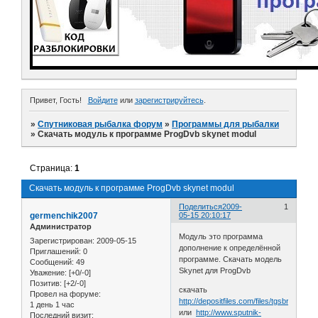
Привет, Гость!
Войдите
или
зарегистрируйтесь
.
»
Спутниковая рыбалка форум
»
Программы для рыбалки
»
Скачать модуль к программе ProgDvb skynet modul
Страница:
1
Скачать модуль к программе ProgDvb skynet modul
Поделиться
2009-
1
germenchik2007
05-15 20:10:17
Администратор
Модуль это программа
Зарегистрирован
: 2009-05-15
дополнение к определённой
Приглашений:
0
программе. Скачать модель
Сообщений:
49
Skynet для ProgDvb
Уважение:
[+0/-0]
Позитив:
[+2/-0]
скачать
Провел на форуме:
http://depositfiles.com/files/tgsbr026q
1 день 1 час
или
http://www.sputnik-
Последний визит: