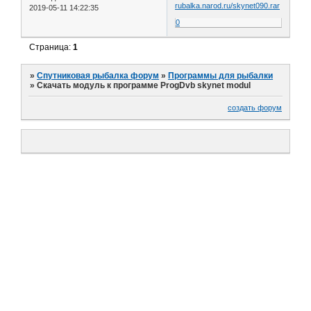
rubalka.narod.ru/skynet090.rar
2019-05-11 14:22:35
0
Страница:
1
»
Спутниковая рыбалка форум
»
Программы для рыбалки
»
Скачать модуль к программе ProgDvb skynet modul
создать форум