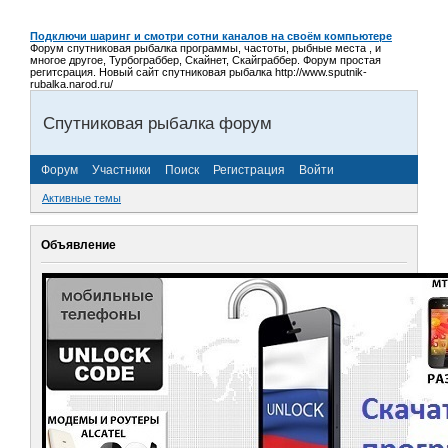
Подключи шаринг и смотри сотни каналов на своём компьютере
Форум спутниковая рыбалка программы, частоты, рыбные места , и
многое другое, Турбограббер, Скайнет, Скайграббер. Форум простая
регитсрация. Новый сайт спутниковая рыбалка http://www.sputnik-
rubalka.narod.ru/
Спутниковая рыбалка форум
Форум
Участники
Поиск
Регистрация
Войти
Активные темы
Объявление