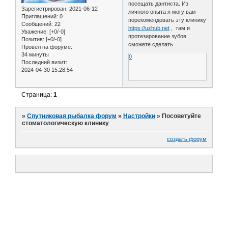
посещать дантиста. Из
Зарегистрирован
: 2021-06-12
личного опыта я могу вам
Приглашений:
0
порекомендовать эту клинику
Сообщений:
22
https://uzhub.net
, там и
Уважение:
[+0/-0]
протезирование зубов
Позитив:
[+0/-0]
сможете сделать
Провел на форуме:
34 минуты
0
Последний визит:
2024-04-30 15:28:54
Страница:
1
»
Спутниковая рыбалка форум
»
Настройки
»
Посоветуйте
стоматологическую клинику
создать форум