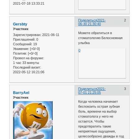
2021-07-18 13:33:21
Поделиться
2021-
2
Gersbty
06-30 21:30:40
Участник
Можете обратиться в
Зарегистрирован
: 2021-06-11
стоматологию Белоснежная
Приглашений:
0
улыбка
Сообщений:
19
Уважение:
[+0/-0]
0
Позитив:
[+0/-0]
Провел на форуме:
1 час 33 минуты
Последний визит:
2022-05-12 16:21:06
Поделиться
2021-
3
BarryAel
07-01 21:25:05
Участник
Когда человека начинает
беспокоить острая зубная
боль, времени на выбор
стоматолога у него не
остается. Чтобы
предотвратить такие
неприятные ощущения,
целесообразно дважды в год