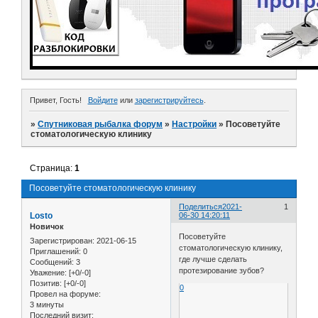
Привет, Гость!
Войдите
или
зарегистрируйтесь
.
»
Спутниковая рыбалка форум
»
Настройки
»
Посоветуйте
стоматологическую клинику
Страница:
1
Посоветуйте стоматологическую клинику
Поделиться
2021-
1
Losto
06-30 14:20:11
Новичок
Посоветуйте
Зарегистрирован
: 2021-06-15
стоматологическую клинику,
Приглашений:
0
где лучше сделать
Сообщений:
3
протезирование зубов?
Уважение:
[+0/-0]
Позитив:
[+0/-0]
0
Провел на форуме:
3 минуты
Последний визит: